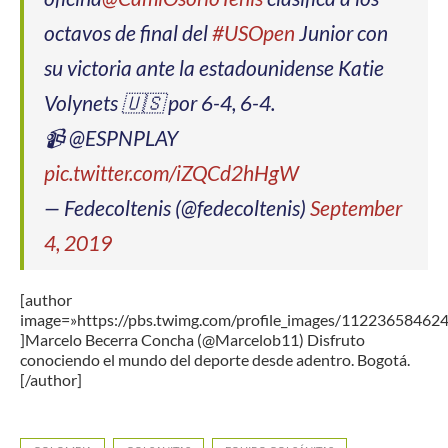
octavos de final del
#USOpen
Junior con
su victoria ante la estadounidense Katie
Volynets 🇺🇸 por 6-4, 6-4.
📹 @ESPNPLAY
pic.twitter.com/iZQCd2hHgW
— Fedecoltenis (@fedecoltenis)
September
4, 2019
[author
image=»https://pbs.twimg.com/profile_images/1122365846
]Marcelo Becerra Concha (@Marcelob11) Disfruto
conociendo el mundo del deporte desde adentro. Bogotá.
[/author]