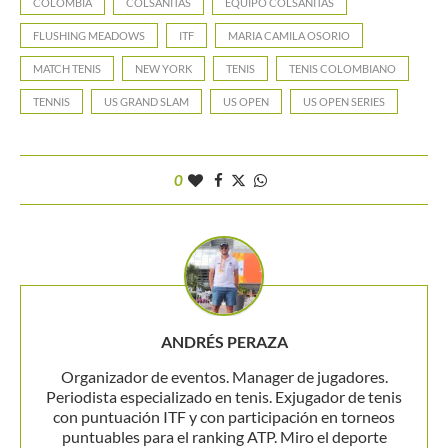
COLOMBIA
COLSANITAS
EQUIPO COLSÁNITAS
FLUSHING MEADOWS
ITF
MARIA CAMILA OSORIO
MATCH TENIS
NEW YORK
TENIS
TENIS COLOMBIANO
TENNIS
US GRAND SLAM
US OPEN
US OPEN SERIES
0
ANDRÉS PERAZA
Organizador de eventos. Manager de jugadores.
Periodista especializado en tenis. Exjugador de tenis
con puntuación ITF y con participación en torneos
puntuables para el ranking ATP. Miro el deporte