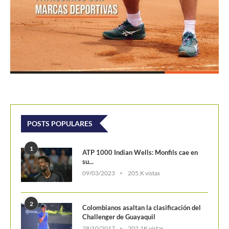
POSTS POPULARES
1
ATP 1000 Indian Wells: Monfils cae en
su...
09/03/2023
205,K vistas
2
Colombianos asaltan la clasificación del
Challenger de Guayaquil