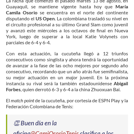
La racha que comenzó el pasado martes 13 de agosto, en
Guayaquil, se mantiene vigente hasta hoy que
María
Camila Osorio
se encuentra en el norte del continente
disputando el
US Open
. La colombiana trasladó su nivel en
el circuito profesional a su último Grand Slam como juvenil
y avanzó este miércoles a los octavos de final en Nueva
York, luego de superar a la local Katie Volynets con
parciales de 6-4 y 6-4.
Con esta actuación, la cucuteña llegó a 12 triunfos
consecutivos como singlista y ahora tendrá la oportunidad
de avanzar a la fase de las ocho mejores por segundo año
consecutivo, recordando que un año atrás fue semifinalista,
su mejor actuación en un
major
juvenil. En la próxima
instancia su rival será la también estadounidense
Abigail
Forbes
, quien derrotó 6-3 y 6-4 a la china Zhuoxuan Bai.
El
match point
de la cucuteña, por cortesía de ESPN Play y la
Federación Colombiana de Tenis:
👏 Buen día en la
oficina
@CamiOsorioTenis
clasifica a los