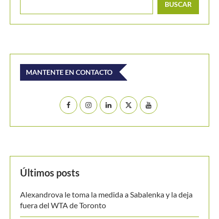
Últimos posts
Alexandrova le toma la medida a Sabalenka y la deja
fuera del WTA de Toronto
Masters 1000 Montreal 2026: programación del
domingo 9 de agosto
Colombia es campeona del Suramericano Sub-16
femenino después de nueve años
Luciana Roa conquista con tan solo 13 años su primer
título en el Circuito Mundial Junior
Equipo masculino de Colombia logró su mejor
resultado en el Campeonato Mundial Sub-14 de Tenis