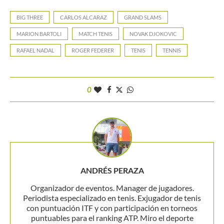
BIG THREE
CARLOS ALCARAZ
GRAND SLAMS
MARION BARTOLI
MATCH TENIS
NOVAK DJOKOVIC
RAFAEL NADAL
ROGER FEDERER
TENIS
TENNIS
0
ANDRÉS PERAZA
Organizador de eventos. Manager de jugadores.
Periodista especializado en tenis. Exjugador de tenis
con puntuación ITF y con participación en torneos
puntuables para el ranking ATP. Miro el deporte