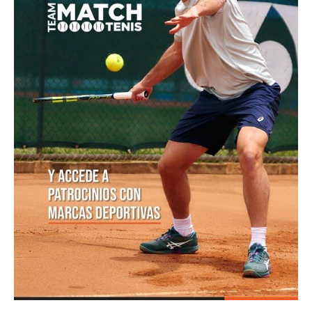
POSTS POPULARES
1
ATP 1000 Indian Wells: Monfils cae en
su...
09/03/2023
205,1K vistas
2
Colombianos asaltan la clasificación del