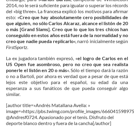
2014, no le será suficiente para igualar o superar los récords
del «big three». La francesa explicó los motivos para afirmar
esto: «
Creo que hay absolutamente cero posibilidades de
que alguien, no sólo Carlos Alcaraz, alcance el listón de 20
o más [Grand Slams]. Creo que lo que los tres chicos han
conseguido en estos años está fuera de la normalidad y no
creo que nadie pueda replicarlo
«, narró inicialmente según
FirstSportz
.
La ex jugadora también expresó, «
el logro de Carlos en el
US Open fue asombroso, pero no creo que sea realista
ponerle el listón en 20 o más
«. Sólo el tiempo dará la razón
o no a Bartoli, por ahora es verdad que a pesar de que está
lejos este objetivo para el español, su edad da una
esperanza a sus fanáticos de que pueda conseguir algo
similar.
[author title=»Andrés Matallana Avella: »
image=»https://pbs.twimg.com/profile_images/6660415989
@Andresf0724. Apasionado por el tenis. Disfruto del
deporte blanco dentro y fuera de la cancha[/author]