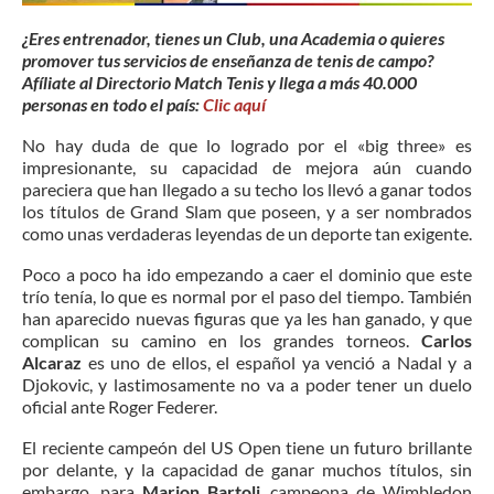
¿Eres entrenador, tienes un Club, una Academia o quieres
promover tus servicios de enseñanza de tenis de campo?
Afíliate al Directorio Match Tenis y llega a más 40.000
personas en todo el país:
Clic aquí
No hay duda de que lo logrado por el «big three» es
impresionante, su capacidad de mejora aún cuando
pareciera que han llegado a su techo los llevó a ganar todos
los títulos de Grand Slam que poseen, y a ser nombrados
como unas verdaderas leyendas de un deporte tan exigente.
Poco a poco ha ido empezando a caer el dominio que este
trío tenía, lo que es normal por el paso del tiempo. También
han aparecido nuevas figuras que ya les han ganado, y que
complican su camino en los grandes torneos.
Carlos
Alcaraz
es uno de ellos, el español ya venció a Nadal y a
Djokovic, y lastimosamente no va a poder tener un duelo
oficial ante Roger Federer.
El reciente campeón del US Open tiene un futuro brillante
por delante, y la capacidad de ganar muchos títulos, sin
embargo, para
Marion Bartoli
, campeona de Wimbledon