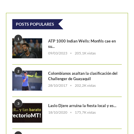
Challenger de Guayaquil
28/10/2017
202,2K vistas
3
Laslo Djere arruina la fiesta local y es...
18/10/2020
175,7K vistas
4
Wimbledon 2024 repartirá 50 millones
de libras en...
13/06/2024
160,6K vistas
5
WTA Finals 2024: Cuadro principal
29/10/2024
156,7K vistas