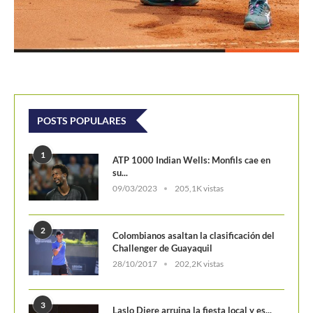
POSTS POPULARES
1
ATP 1000 Indian Wells: Monfils cae en
su...
09/03/2023
205,1K vistas
2
Colombianos asaltan la clasificación del
Challenger de Guayaquil
28/10/2017
202,2K vistas
3
Laslo Djere arruina la fiesta local y es...