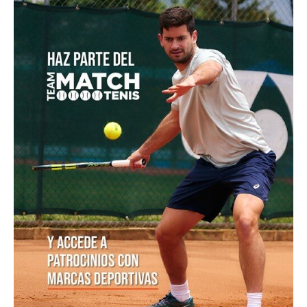
Equipo femenino de Colombia reclama su segunda
victoria en el Campeonato Suramericano Sub-16 de
Tenis
El puntazo que se llevó Nicolás Mejía ante Lorenzo
Musetti en Montreal
US Open 2026: los 18 tenistas suramericanos que
jugarán la qualy