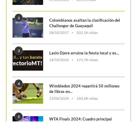
2
Colombianos asaltan la clasificación del
Challenger de Guayaquil
28/10/2017
202,1K vistas
3
Laslo Djere arruina la fiesta local y es...
18/10/2020
175,7K vistas
4
Wimbledon 2024 repartirá 50 millones
de libras en...
13/06/2024
160,6K vistas
5
WTA Finals 2024: Cuadro principal
29/10/2024
156,7K vistas