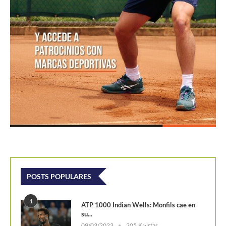
POSTS POPULARES
1
ATP 1000 Indian Wells: Monfils cae en
su...
09/03/2023
205,K vistas