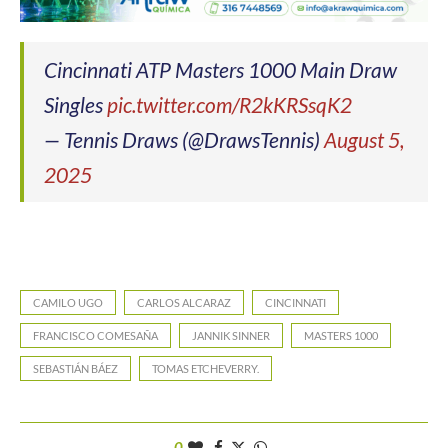
Cincinnati ATP Masters 1000 Main Draw
Singles
pic.twitter.com/R2kKRSsqK2
— Tennis Draws (@DrawsTennis)
August 5,
2025
CAMILO UGO
CARLOS ALCARAZ
CINCINNATI
FRANCISCO COMESAÑA
JANNIK SINNER
MASTERS 1000
SEBASTIÁN BÁEZ
TOMAS ETCHEVERRY.
0