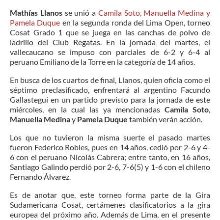
Mathías Llanos
se unió a
Camila Soto, Manuella Medina y
Pamela Duque
en la segunda ronda del Lima Open, torneo
Cosat Grado 1 que se juega en las canchas de polvo de
ladrillo del Club Regatas. En la jornada del martes, el
vallecaucano se impuso con parciales de 6-2 y 6-4 al
peruano Emiliano de la Torre en la categoría de 14 años.
En busca de los cuartos de final, Llanos, quien oficia como el
séptimo preclasificado, enfrentará al argentino Facundo
Gallastegui en un partido previsto para la jornada de este
miércoles, en la cual las ya mencionadas
Camila Soto
,
Manuella Medina
y
Pamela Duque
también verán acción.
Los que no tuvieron la misma suerte el pasado martes
fueron Federico Robles, pues en 14 años, cedió por 2-6 y 4-
6 con el peruano Nicolás Cabrera; entre tanto, en 16 años,
Santiago Galindo perdió por 2-6, 7-6(5) y 1-6 con el chileno
Fernando Álvarez.
Es de anotar que, este torneo forma parte de la Gira
Sudamericana Cosat, certámenes clasificatorios a la gira
europea del próximo año. Además de Lima, en el presente