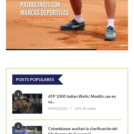
POSTS POPULARES
1
ATP 1000 Indian Wells: Monfils cae en
su...
09/03/2023
205,1K vistas
2
Colombianos asaltan la clasificación del
Challenger de Guayaquil