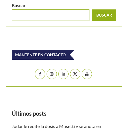
Últimos posts
Jódar le repite la dosis a Musetti y se anota en
octavos de Montreal
El Masters de Canadá y el hecho que no vivía desde
1996: Conozca de que se trata
Emanuela Lares y Alicia Londoño, colombianas
nacidas en Estados Unidos, ilusionan al tenis nacional
Ben Shelton, a por un hito no visto en Montreal desde
hace tres décadas
[Video] De Miñaur cedió ante Norrie pero se llevó el
punto de la jornada en Montreal