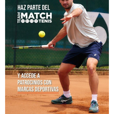
POSTS POPULARES
1
ATP 1000 Indian Wells: Monfils cae en
su...
09/03/2023
204,9K vistas
2
Colombianos asaltan la clasificación del