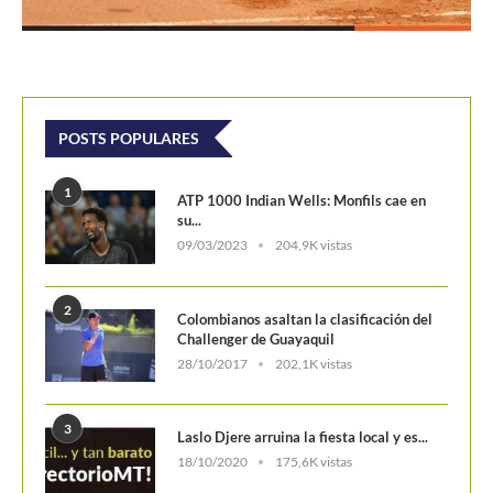
Challenger de Guayaquil
28/10/2017
202,1K vistas
3
Laslo Djere arruina la fiesta local y es...
18/10/2020
175,6K vistas
4
Wimbledon 2024 repartirá 50 millones
de libras en...
13/06/2024
160,6K vistas
5
WTA Finals 2024: Cuadro principal
29/10/2024
156,7K vistas