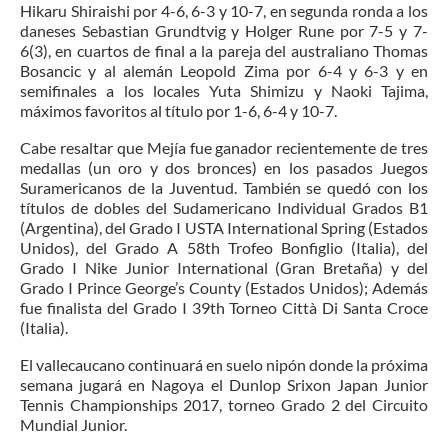
Hikaru Shiraishi por 4-6, 6-3 y 10-7, en segunda ronda a los
daneses Sebastian Grundtvig y Holger Rune por 7-5 y 7-
6(3), en cuartos de final a la pareja del australiano Thomas
Bosancic y al alemán Leopold Zima por 6-4 y 6-3 y en
semifinales a los locales Yuta Shimizu y Naoki Tajima,
máximos favoritos al título por 1-6, 6-4 y 10-7.
Cabe resaltar que Mejía fue ganador recientemente de tres
medallas (un oro y dos bronces) en los pasados Juegos
Suramericanos de la Juventud. También se quedó con los
títulos de dobles del Sudamericano Individual Grados B1
(Argentina), del Grado I USTA International Spring (Estados
Unidos), del Grado A 58th Trofeo Bonfiglio (Italia), del
Grado I Nike Junior International (Gran Bretaña) y del
Grado I Prince George’s County (Estados Unidos); Además
fue finalista del Grado I 39th Torneo Città Di Santa Croce
(Italia).
El vallecaucano continuará en suelo nipón donde la próxima
semana jugará en Nagoya el Dunlop Srixon Japan Junior
Tennis Championships 2017, torneo Grado 2 del Circuito
Mundial Junior.