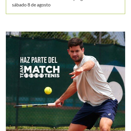
de final
Masters 1000 Montreal 2026: así se jugarán los
octavos de final
Thiago Tirante accede por 2° Masters 1000 al hilo a
octavos de final
Masters 1000 Montreal 2026: Joao Fonseca, primer
brasileño en octavos de final desde 2004
Masters 1000 Montreal 2026: programación del
sábado 8 de agosto