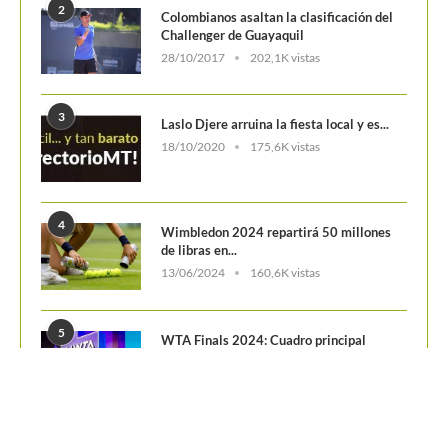
POSTS POPULARES
1
ATP 1000 Indian Wells: Monfils cae en
su...
09/03/2023
205,K vistas
2
Colombianos asaltan la clasificación del
Challenger de Guayaquil
28/10/2017
202,1K vistas
3
Laslo Djere arruina la fiesta local y es...
18/10/2020
175,6K vistas