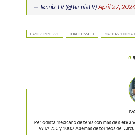
— Tennis TV (@TennisTV)
April 27, 202
CAMERON NORRIE
JOAO FONSECA
MASTERS 1000 MAD
0
IV
Periodista mexicano de tenis con más de siete añ
WTA 250 y 1000. Además de torneos del Circuito