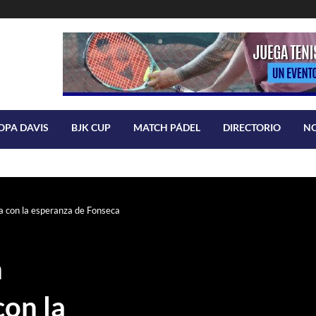
OPA DAVIS
BJK CUP
MATCH PÁDEL
DIRECTORIO
N
 con la esperanza de Fonseca
n
con la