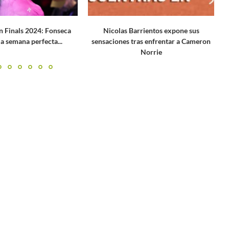
rrientos expone sus
Norrie apea a Jarry en Wimbledon y
ras enfrentar a Cameron
devuelve la ilusión...
Norrie