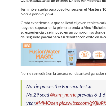
Quiero estudiar en los Estados Unidos por medio de u
Terminó el sueño para Joao Fonseca en el
Masters 1
Norrie por 6-1 y 6-4.
Grata experiencia la que se llevó el joven tenista c
luego de superar en la primera ronda a Alex Michelse
su experiencia y se impuso en un compromiso donde e
del segundo parcial para así debutar con éxito en la c
Norrie se medirá en la tercera ronda ante el ganado
Norrie passes the Fonseca test ✊
No.29 seed
@cam_norrie
prevails 6-1 6-
year.
#MMOpen
pic.twitter.com/gXjiuR