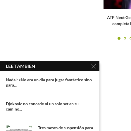
ATP Next Gen Finals 2024: Fonseca
Nicolas Ba
completa la semana perfecta...
sensaciones t
LEE TAMBIÉN
Nadal: «No era un día para jugar fantástico sino
para...
Djokovic no concede ni un solo set en su
camino...
Tres meses de suspensión para