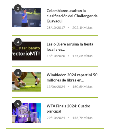
2
Colombianos asaltan la
clasificación del Challenger de
Un italiano, el nuevo fichaje d
Guayaquil
de indumentaria...
28/10/2017
202,1K vistas
3
Laslo Djere arruina la fiesta
local y es...
18/10/2020
175,6K vistas
4
Wimbledon 2024 repartirá 50
millones de libras en...
13/06/2024
160,6K vistas
5
WTA Finals 2024: Cuadro
principal
29/10/2024
156,7K vistas