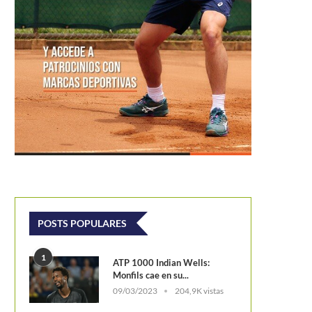
POSTS POPULARES
Cuatro años esperó Cilic para volver a
sonreír en Madrid
1
ATP 1000 Indian Wells:
Monfils cae en su...
09/03/2023
204,9K vistas