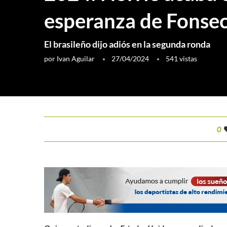
esperanza de Fonse
El brasileño dijo adiós en la segunda ronda
por
Ivan Aguilar
27/04/2024
541
vistas
0