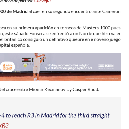
na beca deportiva:
Clic aquí
000 de Madrid
al caer en su segundo encuentro ante Cameron
arioca en su primera aparición en torneos de Masters 1000 pues
n, este sábado Fonseca se enfrentó a un Norrie que hizo valer
l británico consiguió un definitivo quiebre en e noveno juego
apital española.
r del cruce entre Miomir Kecmanovic y Casper Ruud.
4 to reach R3 in Madrid for the third straight
fxR3