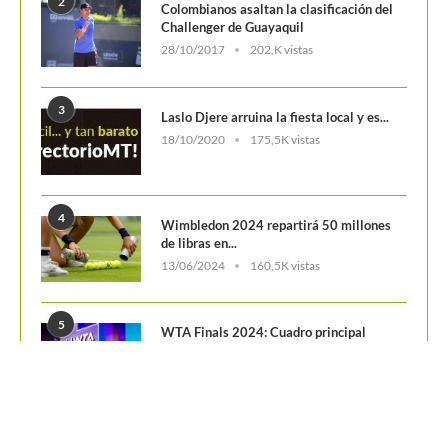
2
Colombianos asaltan la clasificación del
Challenger de Guayaquil
28/10/2017
202,K vistas
3
Laslo Djere arruina la fiesta local y es...
18/10/2020
175,5K vistas
4
Wimbledon 2024 repartirá 50 millones
de libras en...
13/06/2024
160,5K vistas
5
WTA Finals 2024: Cuadro principal
29/10/2024
156,7K vistas