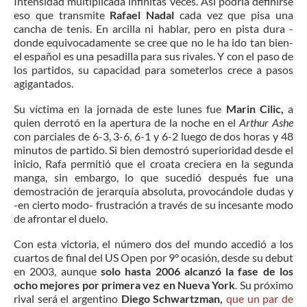
Intensidad multiplicada infinitas veces. Así podría definirse
eso que transmite
Rafael Nadal
cada vez que pisa una
cancha de tenis. En arcilla ni hablar, pero en pista dura -
donde equivocadamente se cree que no le ha ido tan bien-
el español es una pesadilla para sus rivales. Y con el paso de
los partidos, su capacidad para someterlos crece a pasos
agigantados.
Su víctima en la jornada de este lunes fue
Marin Cilic,
a
quien derrotó en la apertura de la noche en el
Arthur Ashe
con parciales de 6-3, 3-6, 6-1 y 6-2 luego de dos horas y 48
minutos de partido. Si bien demostró superioridad desde el
inicio, Rafa permitió que el croata creciera en la segunda
manga, sin embargo, lo que sucedió después fue una
demostración de jerarquía absoluta, provocándole dudas y
-en cierto modo- frustración a través de su incesante modo
de afrontar el duelo.
Con esta victoria, el número dos del mundo accedió a los
cuartos de final del US Open por 9° ocasión, desde su debut
en 2003, aunque
solo hasta 2006 alcanzó la fase de los
ocho mejores por primera vez en Nueva York
. Su próximo
rival será el argentino
Diego Schwartzman,
que un par de