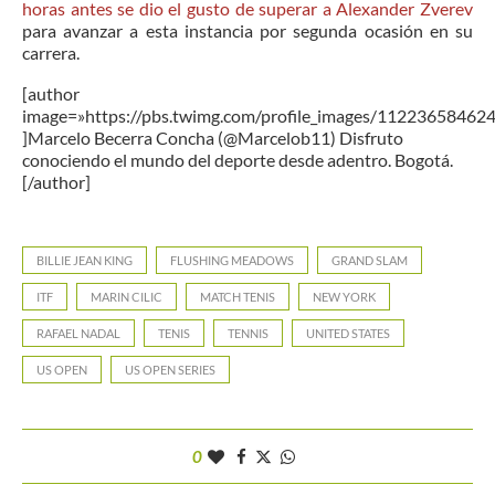
horas antes se dio el gusto de superar a Alexander Zverev
para avanzar a esta instancia por segunda ocasión en su
carrera.
[author
image=»https://pbs.twimg.com/profile_images/1122365846
]Marcelo Becerra Concha (@Marcelob11) Disfruto
conociendo el mundo del deporte desde adentro. Bogotá.
[/author]
BILLIE JEAN KING
FLUSHING MEADOWS
GRAND SLAM
ITF
MARIN CILIC
MATCH TENIS
NEW YORK
RAFAEL NADAL
TENIS
TENNIS
UNITED STATES
US OPEN
US OPEN SERIES
0