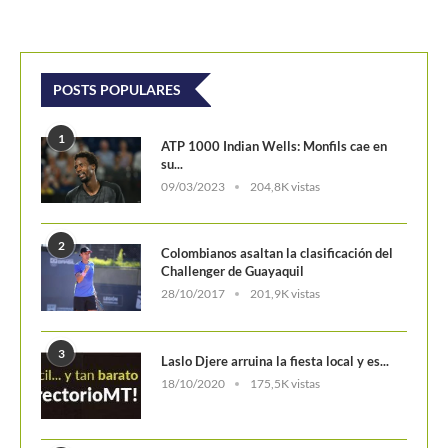
POSTS POPULARES
1
ATP 1000 Indian Wells: Monfils cae en
su...
09/03/2023
204,8K vistas