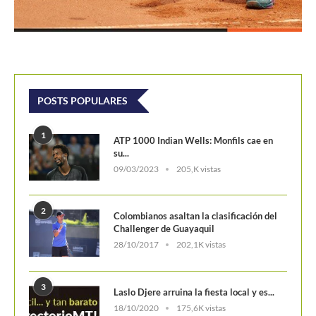
POSTS POPULARES
1
ATP 1000 Indian Wells: Monfils cae en
su...
09/03/2023
205,K vistas
2
Colombianos asaltan la clasificación del
Challenger de Guayaquil
28/10/2017
202,1K vistas
3
Laslo Djere arruina la fiesta local y es...
18/10/2020
175,6K vistas