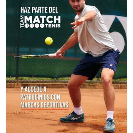
POSTS POPULARES
1
ATP 1000 Indian Wells: Monfils cae en
su...
09/03/2023
205,K vistas