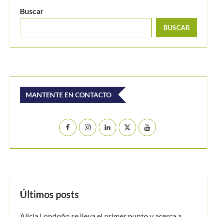
Últimos posts
Alicia Londoño se lleva el primer punto y acerca a
Colombia a la Billie Jean King Cup Jr.
[En vivo] Colombia se juega la clasificación a la Billie
Jean King Cup Jr.
Daniel Salazar rompe el techo y accede a su 1ª final en
el M15 Bielsko-Biała
WTA 1000 Toronto 2026: así se jugarán los octavos
de final