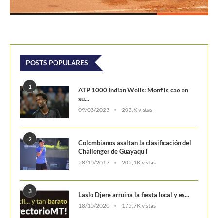
2
Colombianos asaltan la clasificación del
Challenger de Guayaquil
28/10/2017
202,1K vistas
3
Laslo Djere arruina la fiesta local y es...
18/10/2020
175,7K vistas
4
Wimbledon 2024 repartirá 50 millones
de libras en...
13/06/2024
160,6K vistas
5
WTA Finals 2024: Cuadro principal
29/10/2024
156,7K vistas