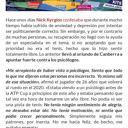
Hace unos días
Nick Kyrgios
confesaba
que durante mucho
tiempo había sufrido de ansiedad y depresión por intentar
ser políticamente correcto. Sin embargo, y por el contrario
de muchas personas, su recuperación no llegó con la ayuda
de un especialista en el tema, si no aceptando que su
prioridad no era el tenis, hecho que lo hizo sentir
totalmente libre. Lo anterior
llevó al oriundo de Canberra a
apuntar fuerte contra los psicólogos.
«Me arrepiento de haber visto a psicólogos. Siento que todo
lo que me dijeron estas personas era incorrecto. Yo mismo salí
de esa situación»,
afirmó el jugador de 26 años que volverá
al ruedo en el 2020. «Estaba viendo a un psicólogo antes de
la ATP Cup a principios de este año y estaba pensando que
tal vez era hora de tomarme un año libre. No podía ni ver
una pista de tenis.
No tenía ningún sentimiento de alegría,
no deseaba estar ahí. No tenía motivación, ni sentía que
podía crecer personalmente.
Simplemente seguía mis
patrones, por inercia. No me hacía feliz, de hecho, me
quitaba energía».