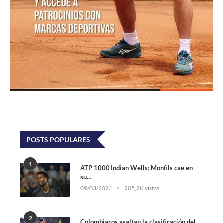
POSTS POPULARES
1
ATP 1000 Indian Wells: Monfils cae en
su...
09/03/2023
205,2K vistas
2
Colombianos asaltan la clasificación del