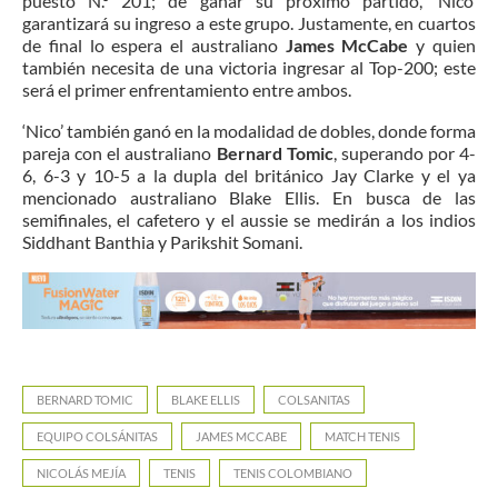
puesto N.º 201; de ganar su próximo partido, ‘Nico’
garantizará su ingreso a este grupo. Justamente, en cuartos
de final lo espera el australiano
James McCabe
y quien
también necesita de una victoria ingresar al Top-200; este
será el primer enfrentamiento entre ambos.
‘Nico’ también ganó en la modalidad de dobles, donde forma
pareja con el australiano
Bernard Tomic
, superando por 4-
6, 6-3 y 10-5 a la dupla del británico Jay Clarke y el ya
mencionado australiano Blake Ellis. En busca de las
semifinales, el cafetero y el aussie se medirán a los indios
Siddhant Banthia y Parikshit Somani.
BERNARD TOMIC
BLAKE ELLIS
COLSANITAS
EQUIPO COLSÁNITAS
JAMES MCCABE
MATCH TENIS
NICOLÁS MEJÍA
TENIS
TENIS COLOMBIANO