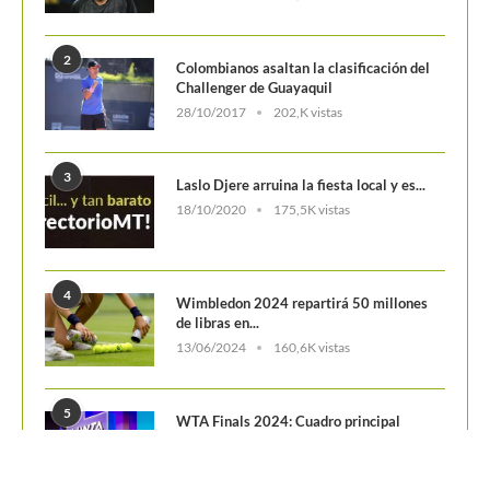
2
Colombianos asaltan la clasificación del
Challenger de Guayaquil
28/10/2017
202,K vistas
3
Laslo Djere arruina la fiesta local y es...
18/10/2020
175,5K vistas
4
Wimbledon 2024 repartirá 50 millones
de libras en...
13/06/2024
160,6K vistas
5
WTA Finals 2024: Cuadro principal
29/10/2024
156,7K vistas