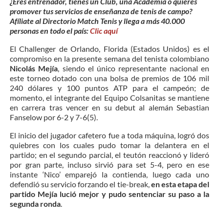
¿Eres entrenador, tienes un Club, una Academia o quieres
promover tus servicios de enseñanza de tenis de campo?
Afíliate al Directorio Match Tenis y llega a más 40.000
personas en todo el país:
Clic aquí
El Challenger de Orlando, Florida (Estados Unidos) es el
compromiso en la presente semana del tenista colombiano
Nicolás Mejía
, siendo el único representante nacional en
este torneo dotado con una bolsa de premios de 106 mil
240 dólares y 100 puntos ATP para el campeón; de
momento, el integrante del Equipo Colsanitas se mantiene
en carrera tras vencer en su debut al alemán Sebastian
Fanselow por 6-2 y 7-6(5).
El inicio del jugador cafetero fue a toda máquina, logró dos
quiebres con los cuales pudo tomar la delantera en el
partido; en el segundo parcial, el teutón reaccionó y lideró
por gran parte, incluso sirvió para set 5-4, pero en ese
instante ‘Nico’ emparejó la contienda, luego cada uno
defendió su servicio forzando el tie-break,
en esta etapa del
partido Mejía lució mejor y pudo sentenciar su paso a la
segunda ronda
.