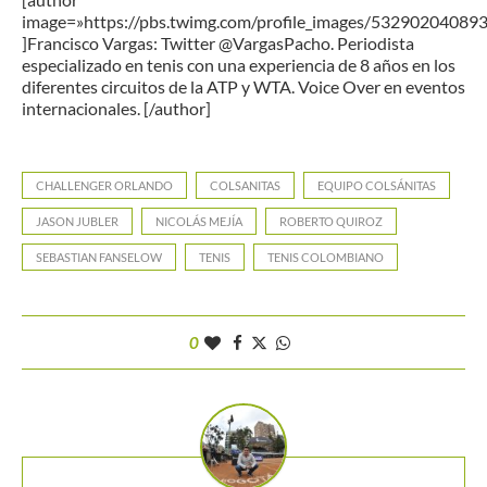
image=»https://pbs.twimg.com/profile_images/5329020408
]Francisco Vargas: Twitter @VargasPacho. Periodista
especializado en tenis con una experiencia de 8 años en los
diferentes circuitos de la ATP y WTA. Voice Over en eventos
internacionales. [/author]
CHALLENGER ORLANDO
COLSANITAS
EQUIPO COLSÁNITAS
JASON JUBLER
NICOLÁS MEJÍA
ROBERTO QUIROZ
SEBASTIAN FANSELOW
TENIS
TENIS COLOMBIANO
0