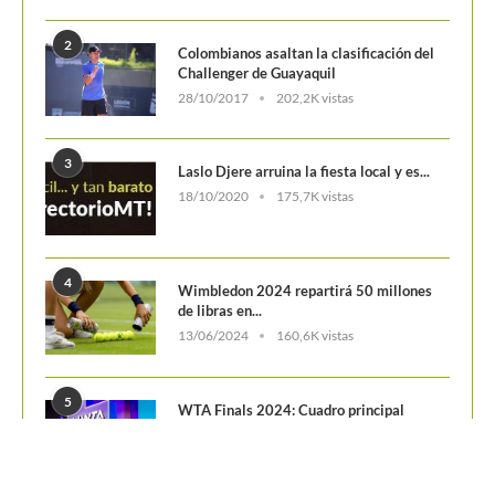
POSTS POPULARES
1
ATP 1000 Indian Wells: Monfils cae en
su...
09/03/2023
205,1K vistas
2
Colombianos asaltan la clasificación del
Challenger de Guayaquil
28/10/2017
202,2K vistas
3
Laslo Djere arruina la fiesta local y es...