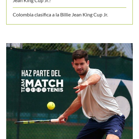
Últimos posts
Colombia es campeona del Suramericano Sub-16
femenino después de nueve años
Luciana Roa conquista con tan solo 13 años su primer
título en el Circuito Mundial Junior
Equipo masculino de Colombia logró su mejor
resultado en el Campeonato Mundial Sub-14 de Tenis
¿Cuántas veces ha clasificado Colombia a la Billie
Jean King Cup Jr.?
Colombia clasifica a la Billie Jean King Cup Jr.