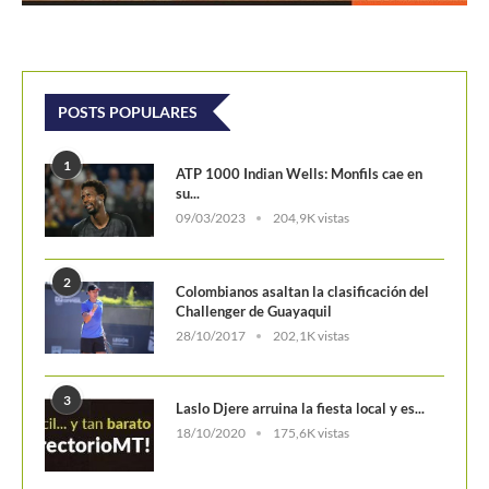
POSTS POPULARES
1
ATP 1000 Indian Wells: Monfils cae en
su...
09/03/2023
204,9K vistas
2
Colombianos asaltan la clasificación del
Challenger de Guayaquil
28/10/2017
202,1K vistas
3
Laslo Djere arruina la fiesta local y es...
18/10/2020
175,6K vistas