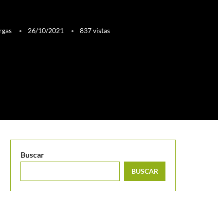
s
rgas
26/10/2021
837
vistas
Buscar
BUSCAR