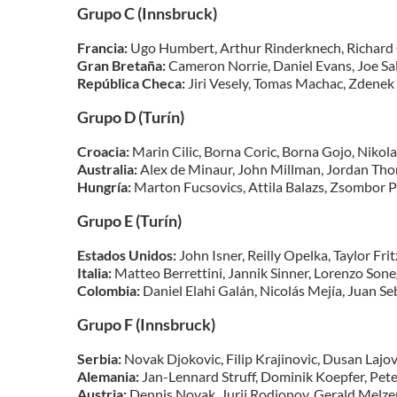
Grupo C (Innsbruck)
​Francia:
Ugo Humbert, Arthur Rinderknech, Richard 
Gran Bretaña:
Cameron Norrie, Daniel Evans, Joe Sal
República Checa:
Jiri Vesely, Tomas Machac, Zdenek K
Grupo D
(Turín)
​Croacia:
Marin Cilic, Borna Coric, Borna Gojo, Nikola
Australia:
Alex de Minaur, John Millman, Jordan Tho
Hungría:
Marton Fucsovics, Attila Balazs, Zsombor P
Grupo E (Turín)
​Estados Unidos:
John Isner, Reilly Opelka, Taylor Fri
Italia:
Matteo Berrettini, Jannik Sinner, Lorenzo Sone
Colombia:
Daniel Elahi Galán, Nicolás Mejía, Juan Se
Grupo F (Innsbruck)
​Serbia:
Novak Djokovic, Filip Krajinovic, Dusan Lajo
Alemania:
Jan-Lennard Struff, Dominik Koepfer, Pet
Austria:
Dennis Novak, Jurij Rodionov, Gerald Melzer