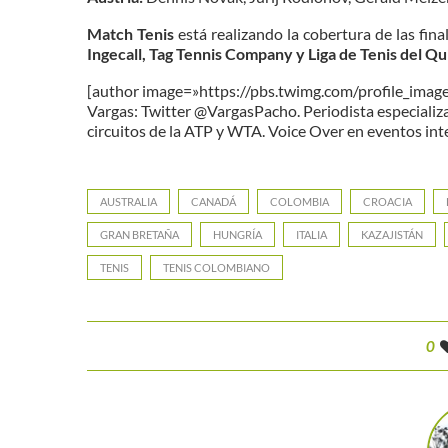
Match Tenis
está realizando la cobertura de las fi
Ingecall, Tag Tennis Company y Liga de Tenis del Qu
[author image=»https://pbs.twimg.com/profile_im
Vargas: Twitter @VargasPacho. Periodista especializa
circuitos de la ATP y WTA. Voice Over en eventos int
AUSTRALIA
CANADÁ
COLOMBIA
CROACIA
GRAN BRETAÑA
HUNGRÍA
ITALIA
KAZAJISTÁN
TENIS
TENIS COLOMBIANO
0