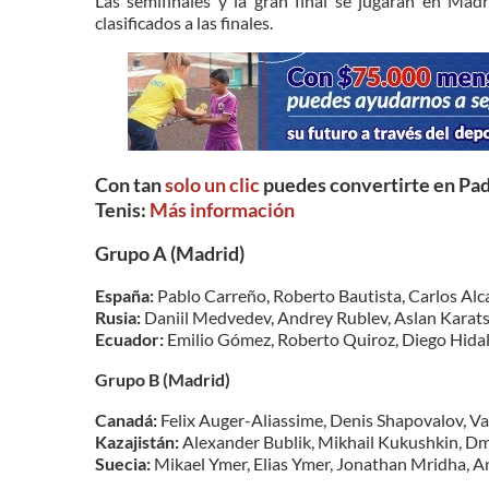
Las semifinales y la gran final se jugarán en Mad
clasificados a las finales.
Con tan
solo un clic
puedes convertirte en Pad
Tenis:
Más información
Grupo A (Madrid)
España:
Pablo Carreño, Roberto Bautista, Carlos Alca
Rusia: ​
Daniil Medvedev, Andrey Rublev, Aslan Karat
​Ecuador:
Emilio Gómez, Roberto Quiroz, Diego Hida
Grupo B (Madrid)
Canadá:
Felix Auger-Aliassime, Denis Shapovalov, Va
Kazajistán:
Alexander Bublik, Mikhail Kukushkin, D
Suecia:
Mikael Ymer, Elias Ymer, Jonathan Mridha, 