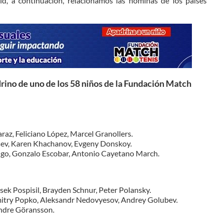
rid, a continuación, relacionamos las nóminas de los países
rino de uno de los 58 niños de la Fundación Match
raz, Feliciano López, Marcel Granollers.
sev, Karen Khachanov, Evgeny Donskoy.
lgo, Gonzalo Escobar, Antonio Cayetano March.
sek Pospisil, Brayden Schnur, Peter Polansky.
mitry Popko, Aleksandr Nedovyesov, Andrey Golubev.
Andre Göransson.