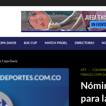
OPA DAVIS
BJK CUP
MATCH PÁDEL
DIRECTORIO
N
 de Copa Davis
ATP
COLOMB
FINALES COPA D
Nómin
para l