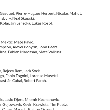
Gasquet, Pierre-Hugues Herbert, Nicolas Mahut.
isbury, Neal Skupski.
olar, Jiri Lehecka, Lukas Rosol.
 Mektic, Mate Pavic.
mpson, Alexei Popyrin, John Peers.
iros, Fabian Marozsan, Mate Valkusz.
tz, Rajeev Ram, Jack Sock.
go, Fabio Fognini, Lorenzo Musetti.
bastián Cabal, Robert Farah.
vic, Laslo Djere, Miomir Kecmanovic.
er Gojowczyk, Kevin Krawietz, Tim Puetz.
, Oliver Marach, Philipp Oswald.