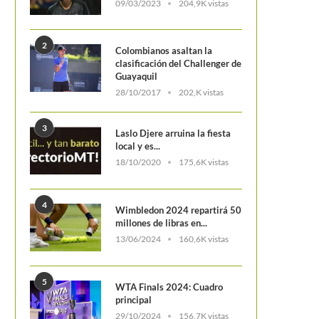
09/03/2023
204,9K vistas
2
Colombianos asaltan la
clasificación del Challenger de
Guayaquil
28/10/2017
202,K vistas
3
Laslo Djere arruina la fiesta
local y es...
18/10/2020
175,6K vistas
4
Wimbledon 2024 repartirá 50
millones de libras en...
13/06/2024
160,6K vistas
5
WTA Finals 2024: Cuadro
principal
29/10/2024
156,7K vistas