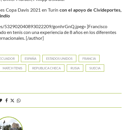
nales Copa Davis 2021 en Turín
con el apoyo de Civideportes,
indío
ages/532902040893022209/gonhrGnQ.jpeg» ]Francisco
do en tenis con una experiencia de 8 años en los diferentes
ernacionales. [/author]
ECUADOR
ESPAÑA
ESTADOS UNIDOS
FRANCIA
MATCH TENIS
REPUBLICA CHECA
RUSIA
SUECIA