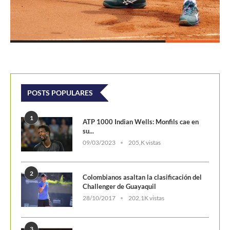
POSTS POPULARES
1
ATP 1000 Indian Wells: Monfils cae en
su...
09/03/2023
205,K vistas
2
Colombianos asaltan la clasificación del
Challenger de Guayaquil
28/10/2017
202,1K vistas
3
Laslo Djere arruina la fiesta local y es...