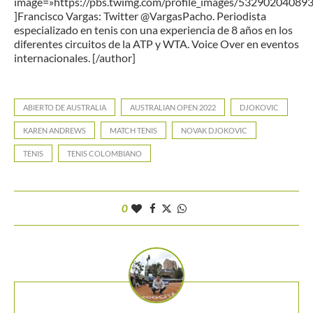
image=»https://pbs.twimg.com/profile_images/5329020408
]Francisco Vargas: Twitter @VargasPacho. Periodista
especializado en tenis con una experiencia de 8 años en los
diferentes circuitos de la ATP y WTA. Voice Over en eventos
internacionales. [/author]
ABIERTO DE AUSTRALIA
AUSTRALIAN OPEN 2022
DJOKOVIC
KAREN ANDREWS
MATCH TENIS
NOVAK DJOKOVIC
TENIS
TENIS COLOMBIANO
0