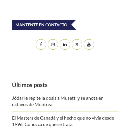
Últimos posts
Jódar le repite la dosis a Musetti y se anota en
octavos de Montreal
El Masters de Canadá y el hecho que no vivía desde
1996: Conozca de que se trata
Emanuela Lares y Alicia Londoño, colombianas
nacidas en Estados Unidos, ilusionan al tenis nacional
Ben Shelton, a por un hito no visto en Montreal desde
hace tres décadas
[Video] De Miñaur cedió ante Norrie pero se llevó el
punto de la jornada en Montreal