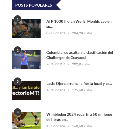
3
Laslo Djere arruina la fiesta local y es...
18/10/2020
175,6K vistas
4
Wimbledon 2024 repartirá 50 millones
de libras en...
13/06/2024
160,6K vistas
5
WTA Finals 2024: Cuadro principal
29/10/2024
156,7K vistas