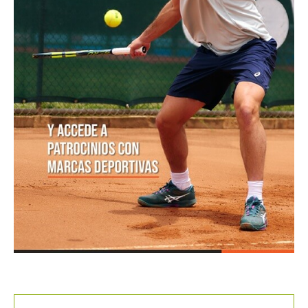
POSTS POPULARES
1
ATP 1000 Indian Wells: Monfils cae en
su...
09/03/2023
204,9K vistas
2
Colombianos asaltan la clasificación del
Challenger de Guayaquil
28/10/2017
202,K vistas