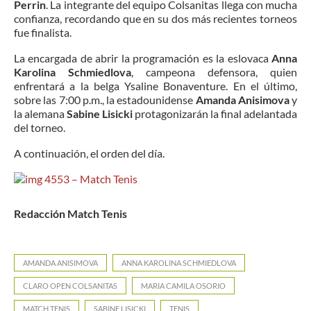
Perrin
. La integrante del equipo Colsanitas llega con mucha
confianza, recordando que en su dos más recientes torneos
fue finalista.
La encargada de abrir la programación es la eslovaca
Anna
Karolina Schmiedlova
, campeona defensora, quien
enfrentará a la belga Ysaline Bonaventure. En el último,
sobre las 7:00 p.m., la estadounidense
Amanda Anisimova
y
la alemana
Sabine Lisicki
protagonizarán la final adelantada
del torneo.
A continuación, el orden del día.
Redacción Match Tenis
AMANDA ANISIMOVA
ANNA KAROLINA SCHMIEDLOVA
CLARO OPEN COLSANITAS
MARIA CAMILA OSORIO
MATCH TENIS
SABINE LISICKI
TENIS