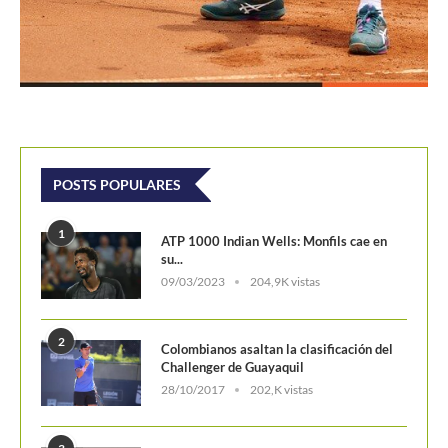
POSTS POPULARES
1
ATP 1000 Indian Wells: Monfils cae en
su...
09/03/2023
204,9K vistas
2
Colombianos asaltan la clasificación del
Challenger de Guayaquil
28/10/2017
202,K vistas