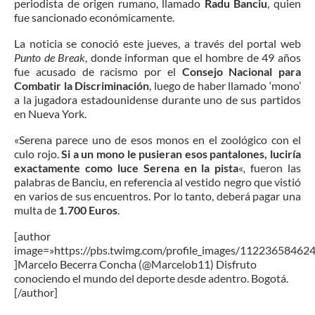
periodista de origen rumano, llamado
Radu Banciu
, quien
fue sancionado económicamente.
La noticia se conoció este jueves, a través del portal web
Punto de Break
, donde informan que el hombre de 49 años
fue acusado de racismo por el
Consejo Nacional para
Combatir la Discriminación
, luego de haber llamado ‘mono’
a la jugadora estadounidense durante uno de sus partidos
en Nueva York.
«Serena parece uno de esos monos en el zoológico con el
culo rojo.
Si a un mono le pusieran esos pantalones, luciría
exactamente como luce Serena en la pista
«
,
fueron las
palabras de Banciu, en referencia al vestido negro que vistió
en varios de sus encuentros. Por lo tanto, deberá pagar una
multa de
1.700 Euros
.
[author
image=»https://pbs.twimg.com/profile_images/1122365846
]Marcelo Becerra Concha (@Marcelob11) Disfruto
conociendo el mundo del deporte desde adentro. Bogotá.
[/author]