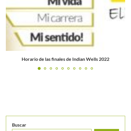
Gira Cosat 2023: Eduardo Jaramillo se anota un
espectacular triunfo...