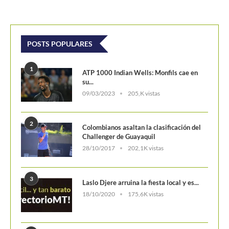
POSTS POPULARES
1
ATP 1000 Indian Wells: Monfils cae en
su...
09/03/2023
205,K vistas
2
Colombianos asaltan la clasificación del
Challenger de Guayaquil
28/10/2017
202,1K vistas
3
Laslo Djere arruina la fiesta local y es...
18/10/2020
175,6K vistas