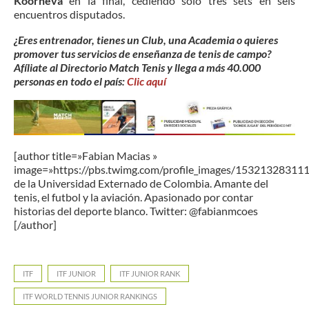
Koorneva
en la final, cediendo solo tres sets en seis
encuentros disputados.
¿Eres entrenador, tienes un Club, una Academia o quieres
promover tus servicios de enseñanza de tenis de campo?
Afíliate al Directorio Match Tenis y llega a más 40.000
personas en todo el país:
Clic aquí
[author title=»Fabian Macias »
image=»https://pbs.twimg.com/profile_images/15321328311
de la Universidad Externado de Colombia. Amante del
tenis, el futbol y la aviación. Apasionado por contar
historias del deporte blanco. Twitter: @fabianmcoes
[/author]
ITF
ITF JUNIOR
ITF JUNIOR RANK
ITF WORLD TENNIS JUNIOR RANKINGS