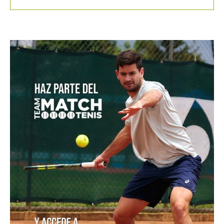
Masters 1000 Montreal 2026: programación del
domingo 9 de agosto
Colombia es campeona del Suramericano Sub-16
femenino después de nueve años
Luciana Roa conquista con tan solo 13 años su primer
título en el Circuito Mundial Junior
Equipo masculino de Colombia logró su mejor
resultado en el Campeonato Mundial Sub-14 de Tenis