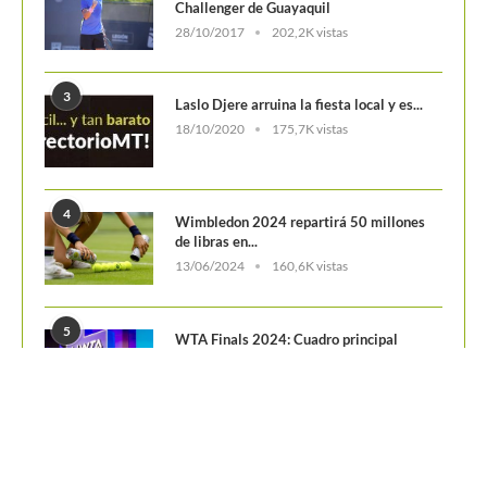
POSTS POPULARES
1
ATP 1000 Indian Wells: Monfils cae en
su...
09/03/2023
205,1K vistas
2
Colombianos asaltan la clasificación del
Challenger de Guayaquil
28/10/2017
202,2K vistas
3
Laslo Djere arruina la fiesta local y es...
18/10/2020
175,7K vistas