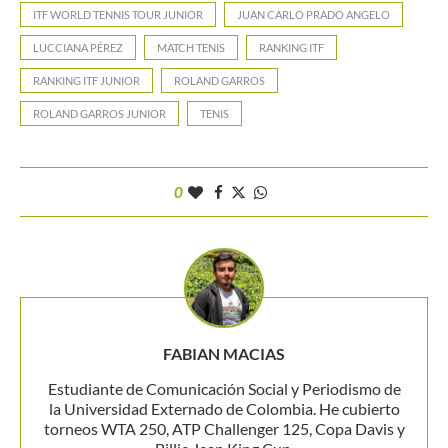
ITF WORLD TENNIS TOUR JUNIOR
JUAN CARLO PRADO ANGELO
LUCCIANA PÉREZ
MATCH TENIS
RANKING ITF
RANKING ITF JUNIOR
ROLAND GARROS
ROLAND GARROS JUNIOR
TENIS
0
FABIAN MACIAS
Estudiante de Comunicación Social y Periodismo de
la Universidad Externado de Colombia. He cubierto
torneos WTA 250, ATP Challenger 125, Copa Davis y