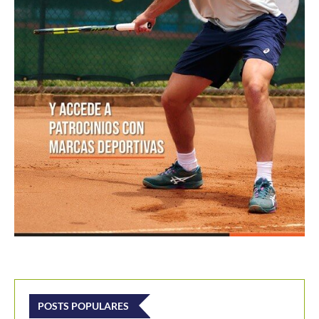
POSTS POPULARES
1
ATP 1000 Indian Wells: Monfils cae en
su...
09/03/2023
204,9K vistas
2
Colombianos asaltan la clasificación del
Challenger de Guayaquil
28/10/2017
202,K vistas