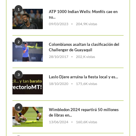
3
Laslo Djere arruina la fiesta local y es...
18/10/2020
175,6K vistas
4
Wimbledon 2024 repartirá 50 millones
de libras en...
13/06/2024
160,6K vistas
5
WTA Finals 2024: Cuadro principal
29/10/2024
156,7K vistas