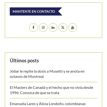
Últimos posts
Jódar le repite la dosis a Musetti y se anota en
octavos de Montreal
El Masters de Canadá y el hecho que no vivía desde
1996: Conozca de que se trata
Emanuela Lares y Alicia Londoño, colombianas
nacidas en Estados Unidos, ilusionan al tenis nacional
Ben Shelton, a por un hito no visto en Montreal desde
hace tres décadas
[Video] De Miñaur cedió ante Norrie pero se llevó el
punto de la jornada en Montreal