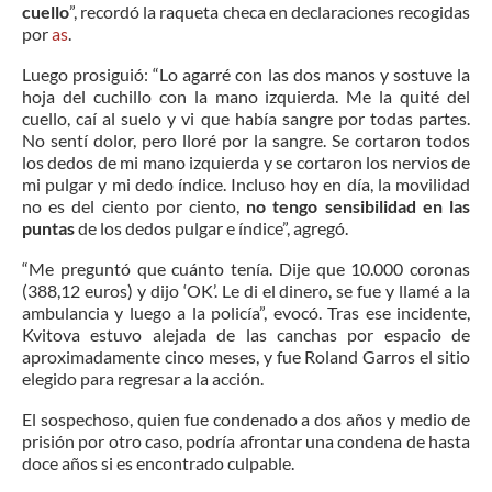
cuello
”, recordó la raqueta checa en declaraciones recogidas
por
as
.
Luego prosiguió: “Lo agarré con las dos manos y sostuve la
hoja del cuchillo con la mano izquierda. Me la quité del
cuello, caí al suelo y vi que había sangre por todas partes.
No sentí dolor, pero lloré por la sangre. Se cortaron todos
los dedos de mi mano izquierda y se cortaron los nervios de
mi pulgar y mi dedo índice. Incluso hoy en día, la movilidad
no es del ciento por ciento,
no tengo sensibilidad en las
puntas
de los dedos pulgar e índice”, agregó.
“Me preguntó que cuánto tenía. Dije que 10.000 coronas
(388,12 euros) y dijo ‘OK’. Le di el dinero, se fue y llamé a la
ambulancia y luego a la policía”, evocó. Tras ese incidente,
Kvitova estuvo alejada de las canchas por espacio de
aproximadamente cinco meses, y fue Roland Garros el sitio
elegido para regresar a la acción.
El sospechoso, quien fue condenado a dos años y medio de
prisión por otro caso, podría afrontar una condena de hasta
doce años si es encontrado culpable.