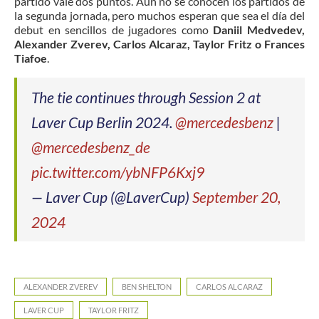
partido vale dos puntos. Aún no se conocen los partidos de
la segunda jornada, pero muchos esperan que sea el día del
debut en sencillos de jugadores como
Daniil Medvedev,
Alexander Zverev, Carlos Alcaraz, Taylor Fritz o Frances
Tiafoe
.
The tie continues through Session 2 at
Laver Cup Berlin 2024.
@mercedesbenz
|
@mercedesbenz_de
pic.twitter.com/ybNFP6Kxj9
— Laver Cup (@LaverCup)
September 20,
2024
ALEXANDER ZVEREV
BEN SHELTON
CARLOS ALCARAZ
LAVER CUP
TAYLOR FRITZ