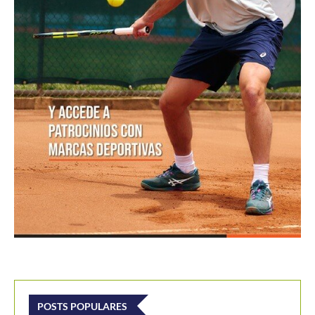
POSTS POPULARES
1
ATP 1000 Indian Wells: Monfils cae en
su...
09/03/2023
205,K vistas
2
Colombianos asaltan la clasificación del
Challenger de Guayaquil
28/10/2017
202,1K vistas
3
Laslo Djere arruina la fiesta local y es...
18/10/2020
175,7K vistas