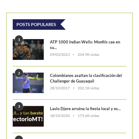
POSTS POPULARES
1
ATP 1000 Indian Wells: Monfils cae en
su...
09/03/2023
204,9K vistas
2
Colombianos asaltan la clasificación del
Challenger de Guayaquil
28/10/2017
202,1K vistas
3
Laslo Djere arruina la fiesta local y es...
18/10/2020
175,6K vistas