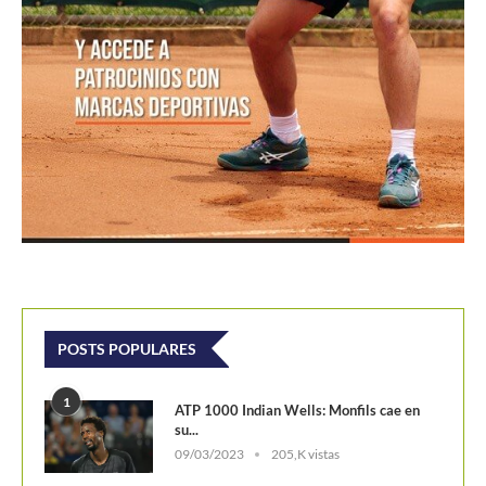
POSTS POPULARES
1
ATP 1000 Indian Wells: Monfils cae en
su...
09/03/2023
205,K vistas
2
Colombianos asaltan la clasificación del
Challenger de Guayaquil
28/10/2017
202,1K vistas
3