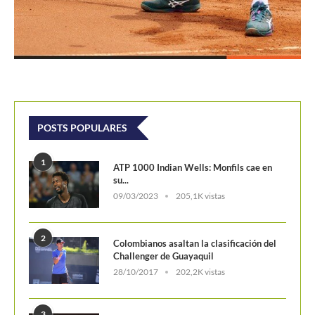
POSTS POPULARES
1
ATP 1000 Indian Wells: Monfils cae en
su...
09/03/2023
205,1K vistas
2
Colombianos asaltan la clasificación del
Challenger de Guayaquil
28/10/2017
202,2K vistas
3