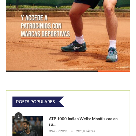
POSTS POPULARES
1
ATP 1000 Indian Wells: Monfils cae en
su...
09/03/2023
205,K vistas
2
Colombianos asaltan la clasificación del
Challenger de Guayaquil
28/10/2017
202,1K vistas