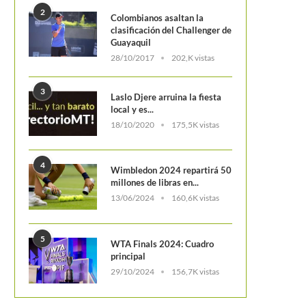
2
Colombianos asaltan la
clasificación del Challenger de
Guayaquil
28/10/2017
202,K vistas
3
Laslo Djere arruina la fiesta
local y es...
18/10/2020
175,5K vistas
4
Wimbledon 2024 repartirá 50
millones de libras en...
13/06/2024
160,6K vistas
5
WTA Finals 2024: Cuadro
principal
29/10/2024
156,7K vistas