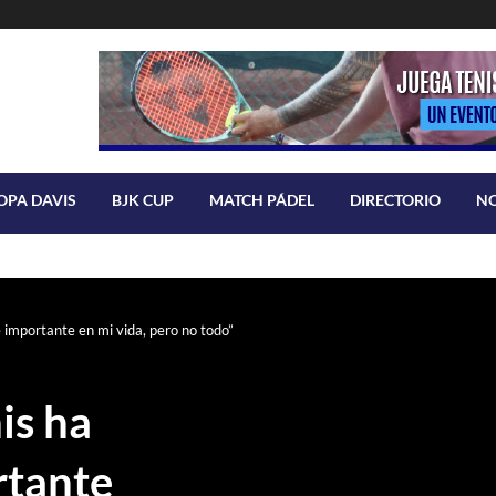
OPA DAVIS
BJK CUP
MATCH PÁDEL
DIRECTORIO
N
e importante en mi vida, pero no todo”
is ha
rtante