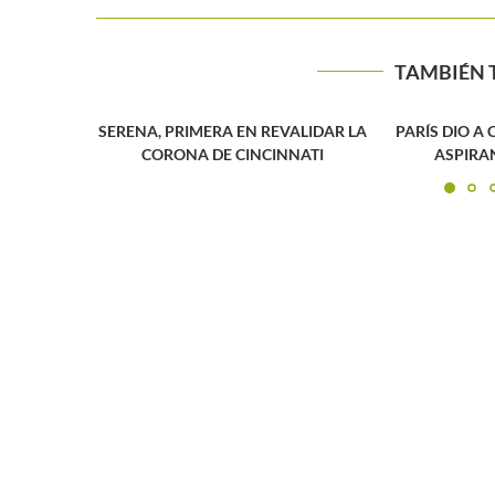
TAMBIÉN 
PRIMERA EN REVALIDAR LA
PARÍS DIO A CONOCER A 
ONA DE CINCINNATI
ASPIRANTES A MAES