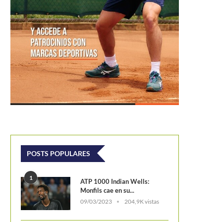
Thiem: «He podido competir con
generación, pero me he...
muel Heredia logra en el M15
POSTS POPULARES
Kayseri su primera final...
1
ATP 1000 Indian Wells:
Monfils cae en su...
09/03/2023
204,9K vistas