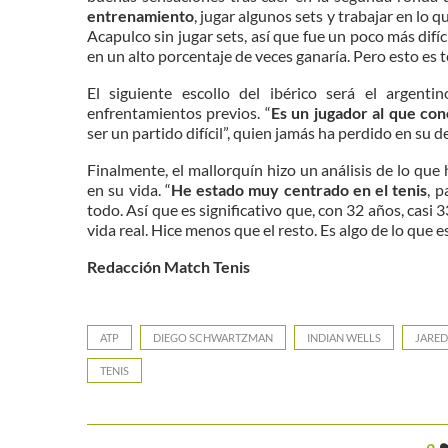
entrenamiento
, jugar algunos sets y trabajar en lo 
Acapulco sin jugar sets, así que fue un poco más difí
en un alto porcentaje de veces ganaría. Pero esto es te
El siguiente escollo del ibérico será el argen
enfrentamientos previos. “
Es un jugador al que co
ser un partido difícil”, quien jamás ha perdido en su d
Finalmente, el mallorquín hizo un análisis de lo que 
en su vida. “
He estado muy centrado en el tenis
, 
todo. Así que es significativo que, con 32 años, casi
vida real. Hice menos que el resto. Es algo de lo que 
Redacción Match Tenis
ATP
DIEGO SCHWARTZMAN
INDIAN WELLS
JARE
TENIS