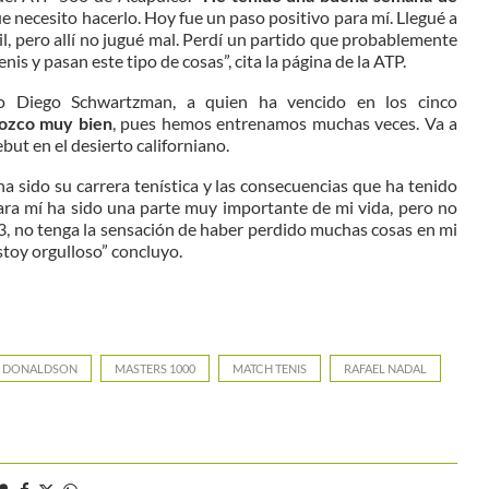
que necesito hacerlo. Hoy fue un paso positivo para mí. Llegué a
cil, pero allí no jugué mal. Perdí un partido que probablemente
nis y pasan este tipo de cosas”, cita la página de la ATP.
tino Diego Schwartzman, a quien ha vencido en los cinco
nozco muy bien
, pues hemos entrenamos muchas veces. Va a
ebut en el desierto californiano.
ha sido su carrera tenística y las consecuencias que ha tenido
para mí ha sido una parte muy importante de mi vida, pero no
 33, no tenga la sensación de haber perdido muchas cosas en mi
estoy orgulloso” concluyo.
D DONALDSON
MASTERS 1000
MATCH TENIS
RAFAEL NADAL