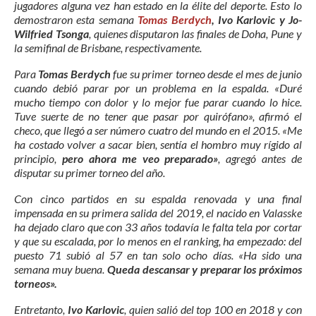
jugadores alguna vez han estado en la élite del deporte. Esto lo
demostraron esta semana
Tomas Berdych
, Ivo Karlovic y Jo-
Wilfried Tsonga
, quienes disputaron las finales de Doha, Pune y
la semifinal de Brisbane, respectivamente.
Para
Tomas Berdych
fue su primer torneo desde el mes de junio
cuando debió parar por un problema en la espalda. «Duré
mucho tiempo con dolor y lo mejor fue parar cuando lo hice.
Tuve suerte de no tener que pasar por quirófano», afirmó el
checo, que llegó a ser número cuatro del mundo en el 2015. «Me
ha costado volver a sacar bien, sentía el hombro muy rígido al
principio,
pero ahora me veo preparado»
, agregó antes de
disputar su primer torneo del año.
Con cinco partidos en su espalda renovada y una final
impensada en su primera salida del 2019, el nacido en Valasske
ha dejado claro que con 33 años todavía le falta tela por cortar
y que su escalada, por lo menos en el ranking, ha empezado: del
puesto 71 subió al 57 en tan solo ocho días. «Ha sido una
semana muy buena.
Queda descansar y preparar los próximos
torneos».
Entretanto,
Ivo Karlovic
, quien salió del top 100 en 2018 y con