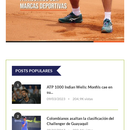
POSTS POPULARES
1
ATP 1000 Indian Wells: Monfils cae en
su...
09/03/2023
204,9K vistas
2
Colombianos asaltan la clasificación del
Challenger de Guayaquil