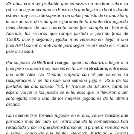
39 años era muy probable que empezara a meditar sobre su
retiro, una gran semana en Pune en la que llegó a la final y donde
estuvo muy cerca de superar a un doble finalista de Grand Slam,
le dio un aire de vida que seguramente lo mantendrá jugando
tenis después de sus cuarenta años (los cumple en febrero).
Además, los récords que rompe partido a partido (más de
13.000 aces y segundo jugador más veterano en llegar a una
final APT) son otro motivante para seguir recorriendo el circuito
pese a su edad.
Por su parte,
Jo Wilfried Tsonga
, quien no alcanzó a llegar a la
final pero se anotó muy buenas victorias en
Brisbane,
entre esas
una ante Alex De Minaur, empezó con el pie derecho su
recuperación y en tan solo una semana jugó el 33% de los
partidos del año pasado (12). El francés de 33 años, también
espera volver a los puesto de élite, esos que lo llevaron a ser
catalogado como uno de los mejores jugadores de la última
década.
Con apenas tres torneos jugados en el año, varios tenistas que
parecían más del lado del retiro que de la competencia han
resucitado y por lo que demostrando en la primera semana van
a seguir dando de que hablar. Berdych, Karlovic y Tsonga