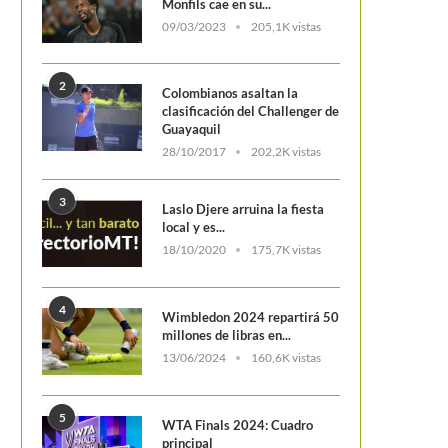
Monfils cae en su...
09/03/2023
205,1K vistas
2
Colombianos asaltan la
eliciano López: «Murray tiene muchas
clasificación del Challenger de
ganas de jugar el US...
Guayaquil
28/10/2017
202,2K vistas
3
Laslo Djere arruina la fiesta
local y es...
18/10/2020
175,7K vistas
Cuadro principal femenin
Wimbledon 2018
4
Wimbledon 2024 repartirá 50
millones de libras en...
13/06/2024
160,6K vistas
5
WTA Finals 2024: Cuadro
principal