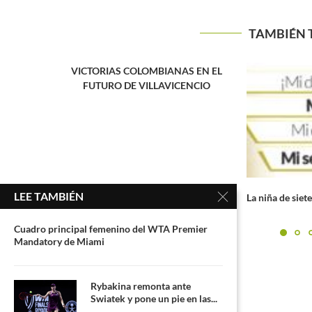
TAMBIÉN 
S EN EL
ENCIO
LEE TAMBIÉN
La niña de siete años que le ganó puntos
Wimbledon 202
a...
la gloria
Cuadro principal femenino del WTA Premier
Mandatory de Miami
Rybakina remonta ante
Swiatek y pone un pie en las...