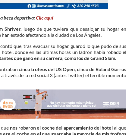
na beca deportiva:
Clic aquí
m Shriver,
luego de que tuviera que desalojar su hogar en
 han estado afectando a la ciudad de Los Ángeles.
o contó que, tras evacuar su hogar, guardó lo que pudo de sus
 hotel, donde en las últimas horas un ladrón había robado el
rtantes que ganó en su carrera, como los de Grand Slam.
contraban
cinco trofeos del US Open, cinco de Roland Garros
 a través de la red social X (antes Twitter) el terrible momento
o que
nos robaron el coche del aparcamiento del hotel
al que
te era el coche en el que guardaba la mayoría de mis trofeos