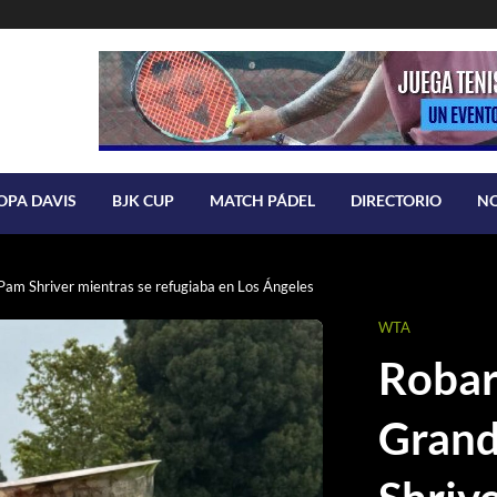
OPA DAVIS
BJK CUP
MATCH PÁDEL
DIRECTORIO
N
Pam Shriver mientras se refugiaba en Los Ángeles
WTA
Robar
Grand