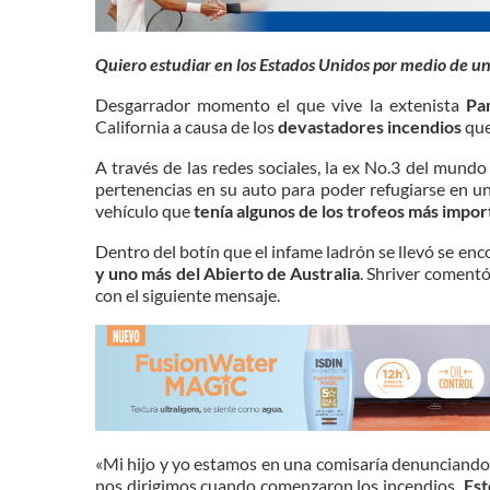
Quiero estudiar en los Estados Unidos por medio de u
Desgarrador momento el que vive la extenista
Pa
California a causa de los
devastadores incendios
que
A través de las redes sociales, la ex No.3 del mund
pertenencias en su auto para poder refugiarse en un
vehículo que
tenía algunos de los trofeos más impo
Dentro del botín que el infame ladrón se llevó se en
y uno más del Abierto de Australia
. Shriver comentó
con el siguiente mensaje.
«Mi hijo y yo estamos en una comisaría denunciand
nos dirigimos cuando comenzaron los incendios
. Es