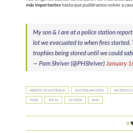
más importantes
hasta que pudiéramos volver a casa
My son & I are at a police station repor
lot we evacuated to when fires started.
trophies being stored until we could s
— Pam Shriver (@PHShriver)
January 1
ABIERTO DE AUSTRALIA
AUSTRALIAN OPEN
INCEDIOS L
TENIS
TOP10
US OPEN
WTA
0