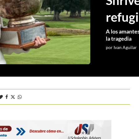
Shriv
refug
A los amantes
la tragedia
por
Ivan Aguilar