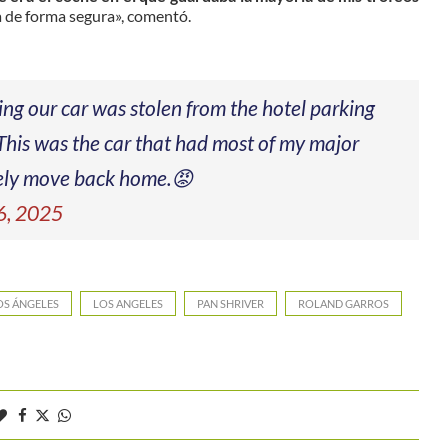
 de forma segura», comentó.
ting our car was stolen from the hotel parking
 This was the car that had most of my major
afely move back home.😡
6, 2025
OS ÁNGELES
LOS ANGELES
PAN SHRIVER
ROLAND GARROS