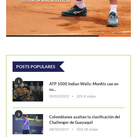
su...
09/03/2023
205,K vistas
2
Colombianos asaltan la clasificación del
Challenger de Guayaquil
28/10/2017
202,1K vistas
3
Laslo Djere arruina la fiesta local y es...
18/10/2020
175,6K vistas
4
Wimbledon 2024 repartirá 50 millones
de libras en...
13/06/2024
160,6K vistas
5
WTA Finals 2024: Cuadro principal
29/10/2024
156,7K vistas