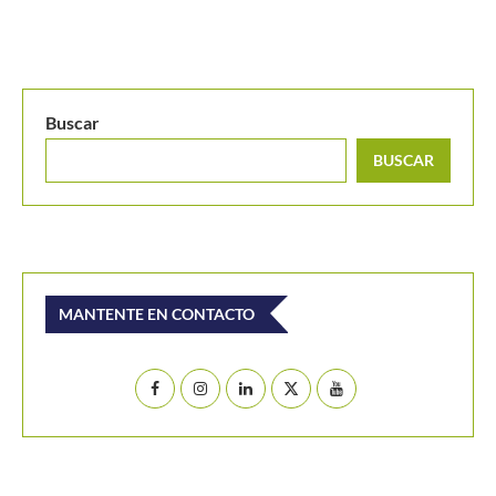
MANTENTE EN CONTACTO
Últimos posts
WTA 1000 Toronto 2026: así se jugarán los octavos
de final
Masters 1000 Montreal 2026: así se jugarán los
octavos de final
Thiago Tirante accede por 2° Masters 1000 al hilo a
octavos de final