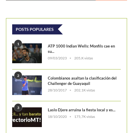
POSTS POPULARES
1
ATP 1000 Indian Wells: Monfils cae en
su...
09/03/2023
205,K vistas
2
Colombianos asaltan la clasificación del
Challenger de Guayaquil
28/10/2017
202,1K vistas
3
Laslo Djere arruina la fiesta local y es...
18/10/2020
175,7K vistas