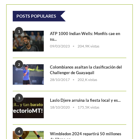
POSTS POPULARES
1
ATP 1000 Indian Wells: Monfils cae en
su...
09/03/2023
204,9K vistas
2
Colombianos asaltan la clasificación del
Challenger de Guayaquil
28/10/2017
202,K vistas
3
Laslo Djere arruina la fiesta local y es...
18/10/2020
175,5K vistas
4
Wimbledon 2024 repartirá 50 millones