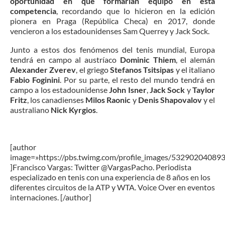
oportunidad en que formarían equipo en esta
competencia
, recordando que lo hicieron en la edición
pionera en Praga (República Checa) en 2017, donde
vencieron a los estadounidenses Sam Querrey y Jack Sock.
Junto a estos dos fenómenos del tenis mundial, Europa
tendrá en campo al austríaco
Dominic Thiem
, el alemán
Alexander Zverev
, el griego
Stefanos Tsitsipas
y el italiano
Fabio Foginini
. Por su parte, el resto del mundo tendrá en
campo a los estadounidense
John Isner
,
Jack Sock
y
Taylor
Fritz
, los canadienses
Milos Raonic
y
Denis Shapovalov
y el
australiano
Nick Kyrgios
.
[author
image=»https://pbs.twimg.com/profile_images/5329020408
]Francisco Vargas: Twitter @VargasPacho. Periodista
especializado en tenis con una experiencia de 8 años en los
diferentes circuitos de la ATP y WTA. Voice Over en eventos
internaciones. [/author]