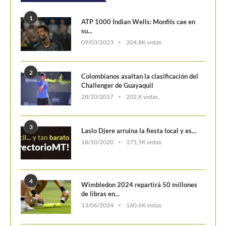
1
ATP 1000 Indian Wells: Monfils cae en
su...
09/03/2023
204,8K vistas
2
Colombianos asaltan la clasificación del
Challenger de Guayaquil
28/10/2017
202,K vistas
3
Laslo Djere arruina la fiesta local y es...
18/10/2020
175,5K vistas
4
Wimbledon 2024 repartirá 50 millones
de libras en...
13/06/2024
160,6K vistas