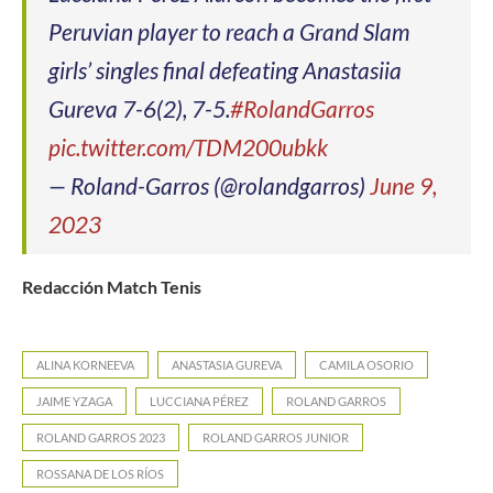
Peruvian player to reach a Grand Slam
girls’ singles final defeating Anastasiia
Gureva 7-6(2), 7-5.
#RolandGarros
pic.twitter.com/TDM200ubkk
— Roland-Garros (@rolandgarros)
June 9,
2023
Redacción Match Tenis
ALINA KORNEEVA
ANASTASIA GUREVA
CAMILA OSORIO
JAIME YZAGA
LUCCIANA PÉREZ
ROLAND GARROS
ROLAND GARROS 2023
ROLAND GARROS JUNIOR
ROSSANA DE LOS RÍOS