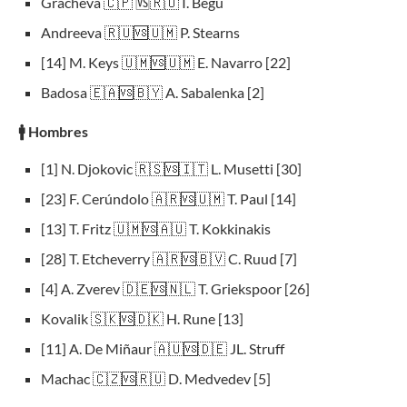
Gracheva 🇨🇵 🆚🇷🇴 I. Begú
Andreeva 🇷🇺🆚🇺🇲 P. Stearns
[14] M. Keys 🇺🇲🆚🇺🇲 E. Navarro [22]
Badosa 🇪🇦🆚🇧🇾 A. Sabalenka [2]
🚹
Hombres
[1] N. Djokovic 🇷🇸🆚🇮🇹 L. Musetti [30]
[23] F. Cerúndolo 🇦🇷🆚🇺🇲 T. Paul [14]
[13] T. Fritz 🇺🇲🆚🇦🇺 T. Kokkinakis
[28] T. Etcheverry 🇦🇷🆚🇧🇻 C. Ruud [7]
[4] A. Zverev 🇩🇪🆚🇳🇱 T. Griekspoor [26]
Kovalik 🇸🇰🆚🇩🇰 H. Rune [13]
[11] A. De Miñaur 🇦🇺🆚🇩🇪 JL. Struff
Machac 🇨🇿🆚🇷🇺 D. Medvedev [5]