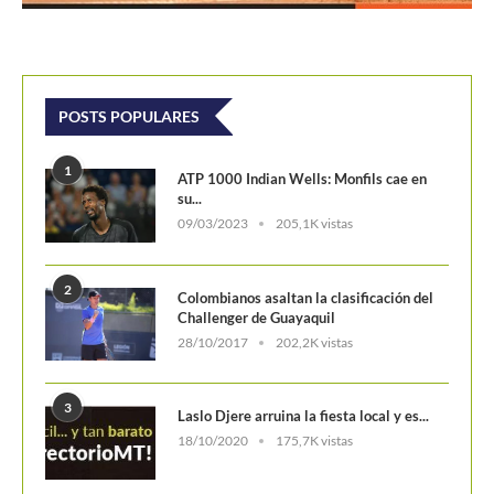
POSTS POPULARES
1
ATP 1000 Indian Wells: Monfils cae en
su...
09/03/2023
205,1K vistas
2
Colombianos asaltan la clasificación del
Challenger de Guayaquil
28/10/2017
202,2K vistas
3
Laslo Djere arruina la fiesta local y es...
18/10/2020
175,7K vistas