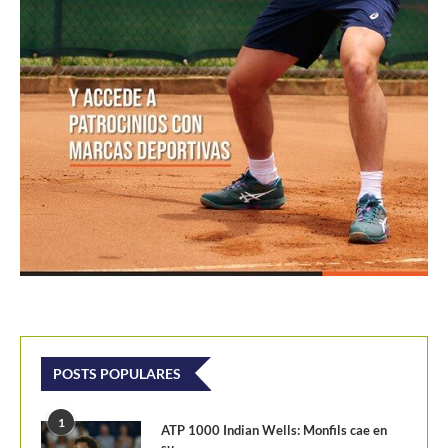
POSTS POPULARES
1
ATP 1000 Indian Wells: Monfils cae en
su...
09/03/2023
205,1K vistas
2
Colombianos asaltan la clasificación del
Challenger de Guayaquil
28/10/2017
202,2K vistas
3
Laslo Djere arruina la fiesta local y es...
18/10/2020
175,7K vistas
4
Wimbledon 2024 repartirá 50 millones