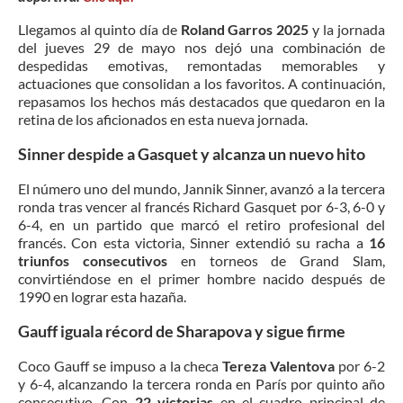
Llegamos al quinto día de
Roland Garros 2025
y la jornada
del jueves 29 de mayo nos dejó una combinación de
despedidas emotivas, remontadas memorables y
actuaciones que consolidan a los favoritos. A continuación,
repasamos los hechos más destacados que quedaron en la
retina de los aficionados en esta nueva jornada.
Sinner despide a Gasquet y alcanza un nuevo hito
El número uno del mundo, Jannik Sinner, avanzó a la tercera
ronda tras vencer al francés Richard Gasquet por 6-3, 6-0 y
6-4, en un partido que marcó el retiro profesional del
francés. Con esta victoria, Sinner extendió su racha a
16
triunfos consecutivos
en torneos de Grand Slam,
convirtiéndose en el primer hombre nacido después de
1990 en lograr esta hazaña.
Gauff iguala récord de Sharapova y sigue firme
Coco Gauff se impuso a la checa
Tereza Valentova
por 6-2
y 6-4, alcanzando la tercera ronda en París por quinto año
consecutivo. Con
22 victorias
en el cuadro principal de