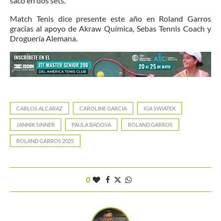
sacó en dos sets.
Match Tenis dice presente este año en Roland Garros
gracias al apoyo de Akraw Química, Sebas Tennis Coach y
Droguería Alemana.
CARLOS ALCARAZ
CAROLINE GARCIA
IGA SWIATEK
JANNIK SINNER
PAULA BADOSA
ROLAND GARROS
ROLAND GARROS 2025
0