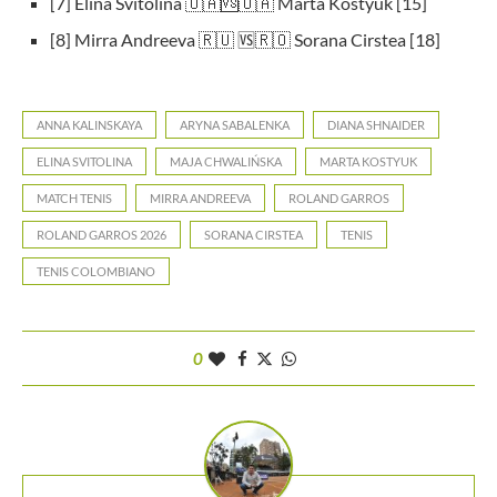
[7] Elina Svitolina 🇺🇦🆚🇺🇦 Marta Kostyuk [15]
[8] Mirra Andreeva 🇷🇺 🆚🇷🇴 Sorana Cirstea [18]
ANNA KALINSKAYA
ARYNA SABALENKA
DIANA SHNAIDER
ELINA SVITOLINA
MAJA CHWALIŃSKA
MARTA KOSTYUK
MATCH TENIS
MIRRA ANDREEVA
ROLAND GARROS
ROLAND GARROS 2026
SORANA CIRSTEA
TENIS
TENIS COLOMBIANO
0