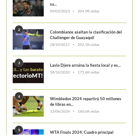
su...
09/03/2023
204,9K vistas
2
Colombianos asaltan la clasificación del
Challenger de Guayaquil
28/10/2017
202,1K vistas
3
Laslo Djere arruina la fiesta local y es...
18/10/2020
175,6K vistas
4
Wimbledon 2024 repartirá 50 millones
de libras en...
13/06/2024
160,6K vistas
5
WTA Finals 2024: Cuadro principal