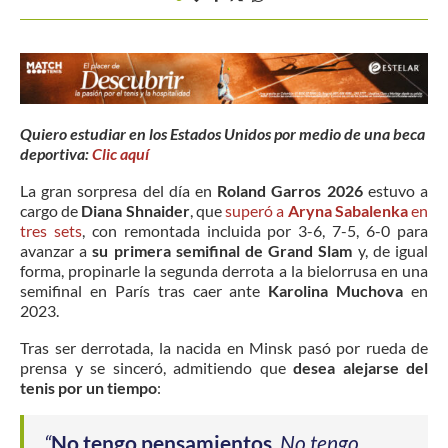
Quiero estudiar en los Estados Unidos por medio de una beca
deportiva:
Clic aquí
La gran sorpresa del día en
Roland Garros 2026
estuvo a
cargo de
Diana Shnaider
, que
superó a
Aryna Sabalenka
en
tres sets
, con remontada incluida por 3-6, 7-5, 6-0 para
avanzar a
su primera semifinal de Grand Slam
y, de igual
forma, propinarle la segunda derrota a la bielorrusa en una
semifinal en París tras caer ante
Karolina Muchova
en
2023.
Tras ser derrotada, la nacida en Minsk pasó por rueda de
prensa y se sinceró, admitiendo que
desea alejarse del
tenis por un tiempo
:
“
No tengo pensamientos
. No tengo