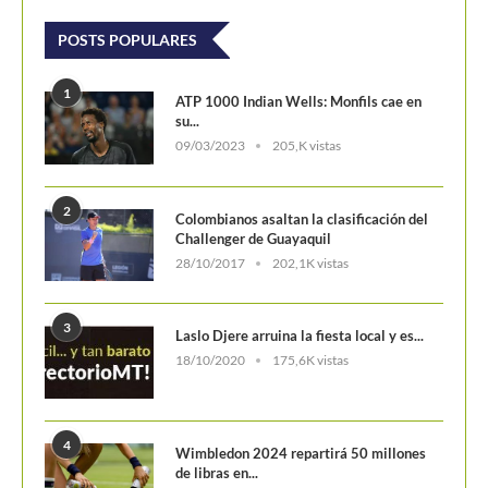
POSTS POPULARES
1
ATP 1000 Indian Wells: Monfils cae en
su...
09/03/2023
205,K vistas
2
Colombianos asaltan la clasificación del
Challenger de Guayaquil
28/10/2017
202,1K vistas
3
Laslo Djere arruina la fiesta local y es...
18/10/2020
175,6K vistas
4
Wimbledon 2024 repartirá 50 millones
de libras en...