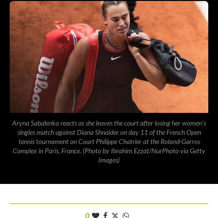
Aryna Sabalenka reacts as she leaves the court after losing her women's
singles match against Diana Shnaider on day 11 of the French Open
tennis tournament on Court Philippe Chatrier at the Roland-Garros
Complex in Paris, France. (Photo by Ibrahim Ezzat/NurPhoto via Getty
Images)
0