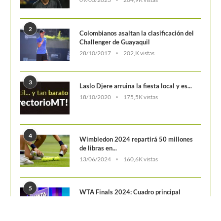
2
Colombianos asaltan la clasificación del
Challenger de Guayaquil
28/10/2017
202,K vistas
3
Laslo Djere arruina la fiesta local y es...
18/10/2020
175,5K vistas
4
Wimbledon 2024 repartirá 50 millones
de libras en...
13/06/2024
160,6K vistas
5
WTA Finals 2024: Cuadro principal
29/10/2024
156,7K vistas