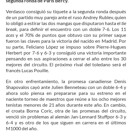
segunda ronda de París Bercy.
Verdasco consiguió su tiquete a la segunda ronda después
de un partido muy parejo ante el ruso Andrey Rublev, quien
lo obligó a estirar las dos mangas que disputaron hasta el
tie
break
, para definir el encuentro con un doble 7-6. Los 11
aces
y el 70% de puntos que obtuvo con su primer saque
fueron las claves para la victoria del nacido en Madrid. Por
su parte, Feliciano López se impuso sobre Pierre-Hugues
Herbert por 7-6 y 6-3 y consiguió una victoria importante
pensando en sus aspiraciones a cerrar el año entre los 30
mejores del circuito. El próximo rival del toledano será el
francés Lucas Pouille.
En otro enfrentamiento, la promesa canadiense Denis
Shapovalos cayó ante Julien Benneteau con un doble 6-4 y
ahora solo piensa en prepararse para su estreno en el
naciente torneo de maestros que reúne a los ocho mejores
tenistas menores de 21 años durante este año. En cambio,
el croata Borna Coric, otra de las promesas del circuito,
venció sin problemas al alemán Jan-Lennard Stuffpor 6-3 y
6-4 y es otro de los que siguen en carrera en el últimos
M1000 del año.