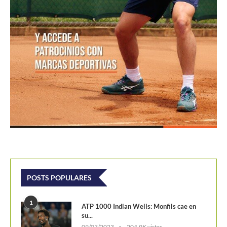
POSTS POPULARES
1
ATP 1000 Indian Wells: Monfils cae en
su...
09/03/2023
204,9K vistas