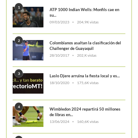
1
ATP 1000 Indian Wells: Monfils cae en
su...
09/03/2023
204,9K vistas
2
Colombianos asaltan la clasificación del
Challenger de Guayaquil
28/10/2017
202,K vistas
3
Laslo Djere arruina la fiesta local y es...
18/10/2020
175,6K vistas
4
Wimbledon 2024 repartirá 50 millones
de libras en...
13/06/2024
160,6K vistas