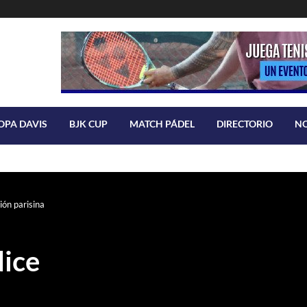
OPA DAVIS
BJK CUP
MATCH PÁDEL
DIRECTORIO
N
ción parisina
dice