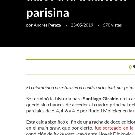
parisina
por
Andrés Peraza
23/05/2019
570
vistas
0
El colombiano no estará en el cuadro principal, por prim
Se terminó la historia para
Santiago Giraldo
en la a
quedó sin chances de acceder al cuadro principal d
parciales de 6-4, 4-6 y 4-6 por Rudolf Molleker en la r
Esta caída significó el fin de una racha de doce edici
en el
main draw
, que por cierto,
fue sorteado en la
condición de
lucky loser
-cayó ante Novak Djokovic-, 