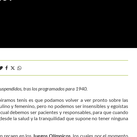
suspendidos, tras los programados para 1940.
iramos tenis es que podamos volver a ver pronto sobre las
culino y femenino, pero no podemos ser insensibles y egoístas
lo cual debemos ser pacientes y responsables, para que cuando
 desde la salud y la tranquilidad que supone no tener ninguna
én recaen en los
Juegos Olímpicos,
los cuales por el momento