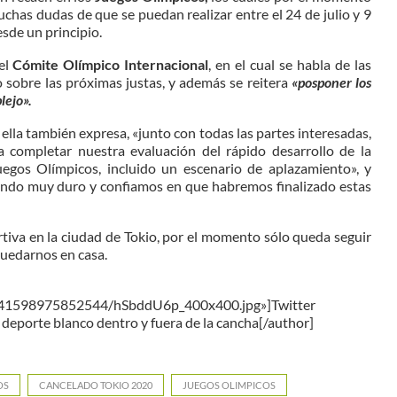
chas dudas de que se puedan realizar entre el 24 de julio y 9
sde un principio.
el
Cómite Olímpico Internacional
, en el cual se habla de las
 sobre las próximas justas, y además se reitera
«posponer los
lejo».
 ella también expresa, «junto con todas las partes interesadas,
completar nuestra evaluación del rápido desarrollo de la
egos Olímpicos, incluido un escenario de aplazamiento», y
jando muy duro y confiamos en que habremos finalizado estas
rtiva en la ciudad de Tokio, por el momento sólo queda seguir
uedarnos en casa.
6041598975852544/hSbddU6p_400x400.jpg»]Twitter
deporte blanco dentro y fuera de la cancha[/author]
OS
CANCELADO TOKIO 2020
JUEGOS OLIMPICOS