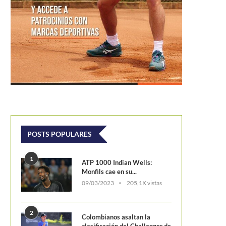
PLENO AUSTRALIANO EN EL
TORNEO DE BRISBANE
POSTS POPULARES
1
ATP 1000 Indian Wells:
Monfils cae en su...
26: entry list masculino
09/03/2023
205,1K vistas
2
Colombianos asaltan la
clasificación del Challenger de