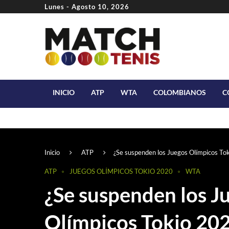
Lunes - Agosto 10, 2026
INICIO
ATP
WTA
COLOMBIANOS
C
Inicio
ATP
¿Se suspenden los Juegos Olímpicos To
ATP
JUEGOS OLÍMPICOS TOKIO 2020
WTA
¿Se suspenden los J
Olímpicos Tokio 20