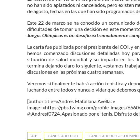
no han sido aplazados ni cancelados, pero existen mu
de agosto, fechas en las que han sido programados de
Este 22 de marzo se ha conocido un comunicado d
dificultades de tomar una decisión en este momento
Juegos Olímpicos es un desafío extremadamente comp
La carta fue publicada por el presidente del COI, y en
hemos comenzado discusiones detalladas hoy para 
situación de salud mundial y su impacto en los Ju
termina dejando claro lo siguiente, «estamos traba
discusiones en las próximas cuatro semanas».
Veremos si finalmente habrá acción tenística y depo
luchando entre todos y nunca olvidar que debemos q
[author title=»Andrés Matallana Avella: »
image=»https://pbs.twimg.com/profile_images/66
@Andresf0724. Apasionado por el tenis. Disfruto del 
ATP
CANCELADO JJOO
CANCELADO JUEGOS OLÍMPIC