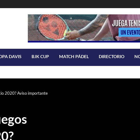
OPA DAVIS
BJK CUP
MATCH PÁDEL
DIRECTORIO
N
kio 2020? Aviso importante
uegos
20?