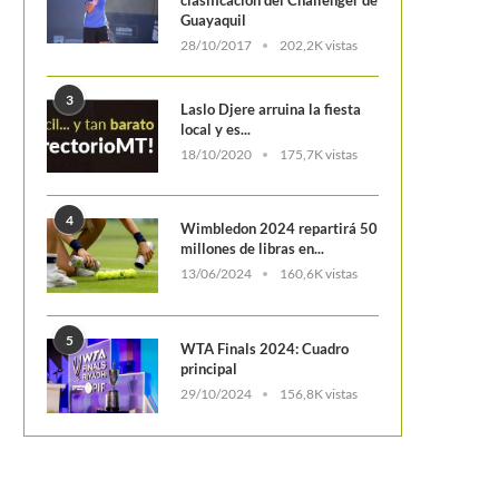
Guayaquil
28/10/2017
202,2K vistas
3
Laslo Djere arruina la fiesta
local y es...
18/10/2020
175,7K vistas
4
Wimbledon 2024 repartirá 50
millones de libras en...
13/06/2024
160,6K vistas
5
WTA Finals 2024: Cuadro
principal
29/10/2024
156,8K vistas