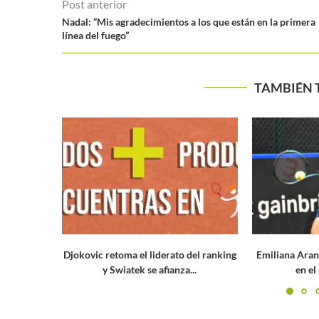
Post anterior
Nadal: “Mis agradecimientos a los que están en la primera
línea del fuego”
TAMBIÉN 
derato del ranking
Emiliana Arango cae ante Diane Parry
fianza...
en el primer punto...