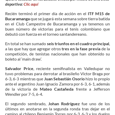
deportiva:
Clic aquí
Recién terminó el primer día de acción en el
ITF M15 de
Bucaramanga
que se jugará esta semana sobre tierra batida
en el Club Campestre de Bucaramanga y ya tenemos un
buen número de victorias para el tenis colombiano que
debutó con fuerza en el torneo santandereano.
En total se han sumado
seis triunfos en el cuadro principal
,
a las que hay que agregar otros
tres en la fase previa
de la
competición, de tenistas nacionales que han obtenido su
boleto al ‘main draw’.
Salvador Price
, reciente semifinalista en Valledupar no
tuvo problemas para derrotar al brasileño Victor Braga por
6-3, 6-3 mientras que
Juan Sebastián Osorio
hizo lo propio
ante el argentino Juan Ignacio Zamora por 6-3, 6-1, además
de la victoria de
Mateo Castañeda
frente a Jefferson
Wendler por 7-5, 6-4.
El segundo sembrado,
Johan Rodríguez
fue uno de los
últimos en anotarse en la segunda ronda tras dejar en el
camino al chileno Benjamin Torres por 6-3, 6-3 y los duelos