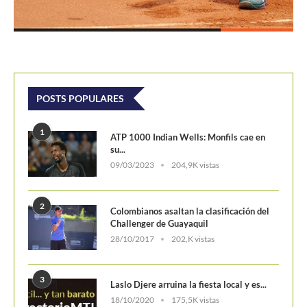
POSTS POPULARES
1
ATP 1000 Indian Wells: Monfils cae en
su...
09/03/2023
204,9K vistas
2
Colombianos asaltan la clasificación del
Challenger de Guayaquil
28/10/2017
202,K vistas
3
Laslo Djere arruina la fiesta local y es...
18/10/2020
175,5K vistas