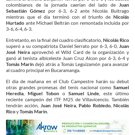
colombianos de la jornada caerían del lado de
Juan
Sebastián Gómez
por 6-3, 6-2 ante Nicolás Buitrago
mientras que el día terminó con el triunfo de
Nicolás
Hurtado
ante Michael Beltrán con remontada incluida por
3-6, 6-4, 6-3.
Entretanto, en la final del cuadro clasificatorio,
Nicolás Rico
superó a su compatriota Daniel Serrato por 6-3, 6-0,
Juan
José Neira
aprovechó el Wild Card de la organización y
ganó al tenista albiceleste Juan Cruz Alcon por 6-3, 6-4 y
Tomás Marín
dejó atrás a Tomás Leguizamón para avanzar
al cuadro principal en Bucaramanga.
El día de mañana en el Club Campestre harán su debut
otras grandes promesas del tenis nacional como
Samuel
Heredia
,
Miguel Tobon
o
Samuel Linde
, este último
reciente campeón del ITF M25 de Villavicencio. También
tendrán acción,
Juan José Neira
,
Pablo Robledo
,
Nicolás
Rico
y
Tomás Marin
.