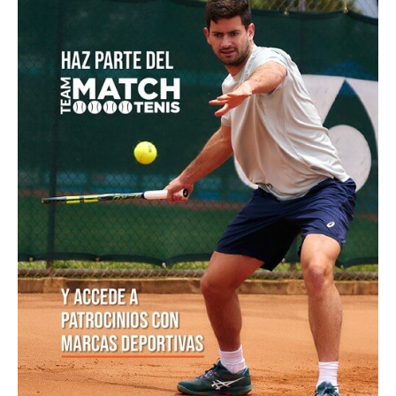
Valentina Mediorreal y Sol Larraya Guidi se
proclaman campeonas de dobles en el ITF W35 de
Chacabuco
Nicolás Mejía jugará su cuarto Masters 1000: Estará
en Cincinnati