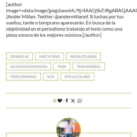
[author
image=»data:image/jpeg;base64,/9j/4AAQSkZJRgAB
]Ander Millan: Twitter: @andermillanof. Si luchas por tus
sueños, tarde o temprano aparecerán. En busca de la
objetividad en el periodismo tratando el tenis como una
pieza sonora de los mejores músicos.[/author]
ESPAÑOLAS
MATCH TENIS
NUEVA ZELANDA
SILVIA SOLER ESPINOSA
TENIS
TENIS ESPAÑOL
TENIS FEMENINO
WTA
WTA AUCKLAND
0