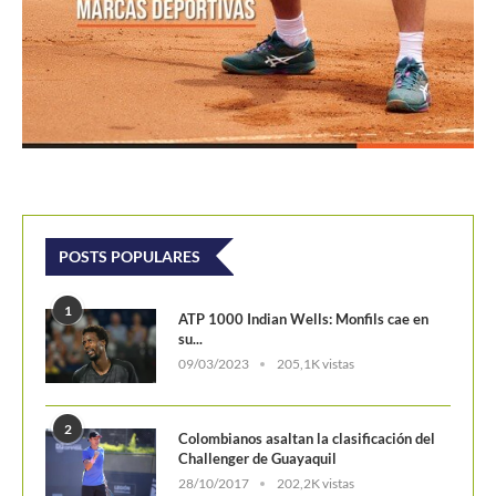
POSTS POPULARES
1
ATP 1000 Indian Wells: Monfils cae en
su...
09/03/2023
205,1K vistas
2
Colombianos asaltan la clasificación del
Challenger de Guayaquil
28/10/2017
202,2K vistas