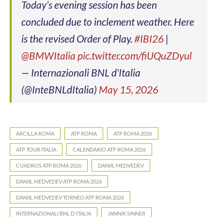
Today’s evening session has been
concluded due to inclement weather. Here
is the revised Order of Play.
#IBI26
|
@BMWItalia
pic.twitter.com/fiUQuZDyul
— Internazionali BNL d'Italia
(@InteBNLdItalia)
May 15, 2026
ARCILLA ROMA
ATP ROMA
ATP ROMA 2026
ATP TOUR ITALIA
CALENDARIO ATP ROMA 2026
CUADROS ATP ROMA 2026
DANIIL MEDVEDEV
DANIIL MEDVEDEV ATP ROMA 2026
DANIIL MEDVEDEV TORNEO ATP ROMA 2026
INTERNAZIONALI BNL D'ITALIA
JANNIK SINNER