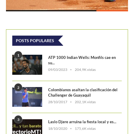
POSTS POPULARES
1
ATP 1000 Indian Wells: Monfils cae en
su...
09/03/2023
204,9K vistas
2
Colombianos asaltan la clasificación del
Challenger de Guayaquil
28/10/2017
202,1K vistas
3
Laslo Djere arruina la fiesta local y es...
18/10/2020
175,6K vistas