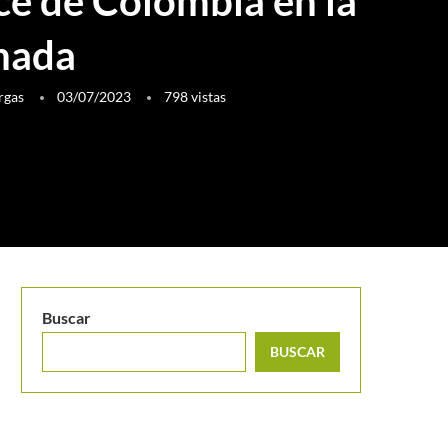
ce de Colombia en la
rnada
rgas
03/07/2023
798
vistas
Buscar
BUSCAR