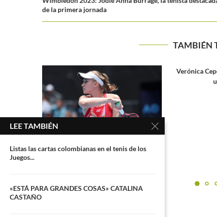
Wimbledon 2023: Jodie Anna Burrage, la tenista destacad
de la primera jornada
TAMBIÉN 
Verónica Cepede dejó en el camino a
Así vestirá Ro
una ex top...
LEE TAMBIÉN
Listas las cartas colombianas en el tenis de los
Juegos...
 Rybakina,
as...
«ESTÁ PARA GRANDES COSAS» CATALINA
CASTAÑO