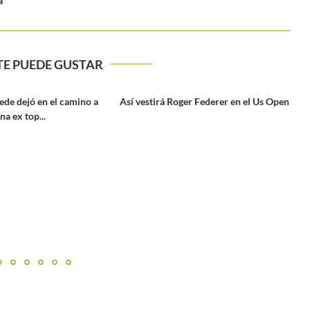
a
TE PUEDE GUSTAR
ger Federer en el Us Open
Jack Draper regresa a la competencia
con triunfo en la...