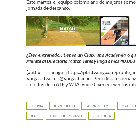
Este martes, el equipo colombiano de mujeres se med
jornada de descanso.
¿Eres entrenador, tienes un Club, una Academia o qu
Afíliate al Directorio Match Tenis y llega a más 40.000
[author image=»https://pbs.twimg.com/profile
Vargas: Twitter @VargasPacho. Periodista especializ
circuitos de la ATP y WTA. Voice Over en eventos int
BOLIVIA
JUAN PULIDO
LAURA VILLAMIL
MATCH T
TENIS
TENIS COLOMBIANO
VENEZUELA