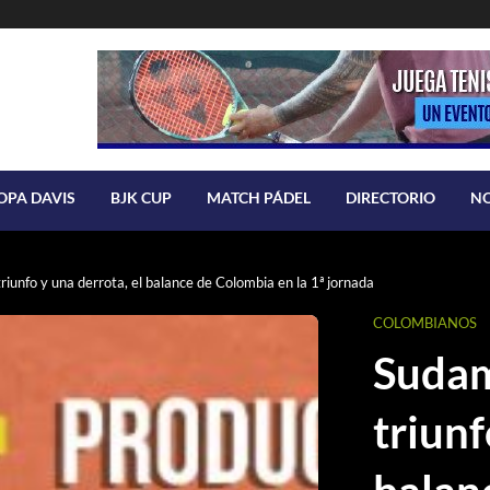
OPA DAVIS
BJK CUP
MATCH PÁDEL
DIRECTORIO
N
iunfo y una derrota, el balance de Colombia en la 1ª jornada
COLOMBIANOS
Sudam
triunf