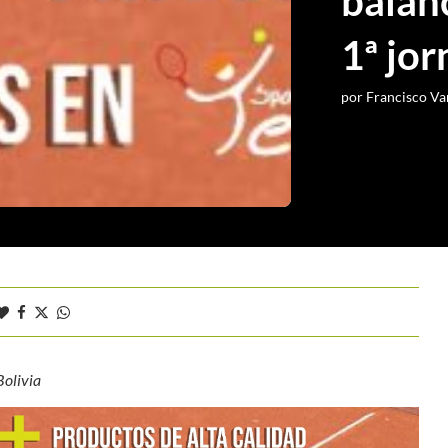
balan
1ª jo
por
Francisco Va
Bolivia