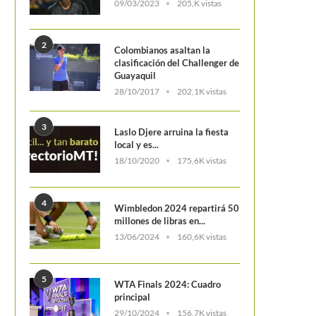
09/03/2023
205,K vistas
2
Colombianos asaltan la
clasificación del Challenger de
Guayaquil
28/10/2017
202,1K vistas
EDUARDO STRUVAY, ÚNICO LOCAL
DÍA 3: LAS CLAVES DE
CON VIDA EN POPAYÁN
ANTE CROACI
3
Laslo Djere arruina la fiesta
local y es...
18/10/2020
175,6K vistas
4
Wimbledon 2024 repartirá 50
millones de libras en...
13/06/2024
160,6K vistas
5
WTA Finals 2024: Cuadro
principal
29/10/2024
156,7K vistas