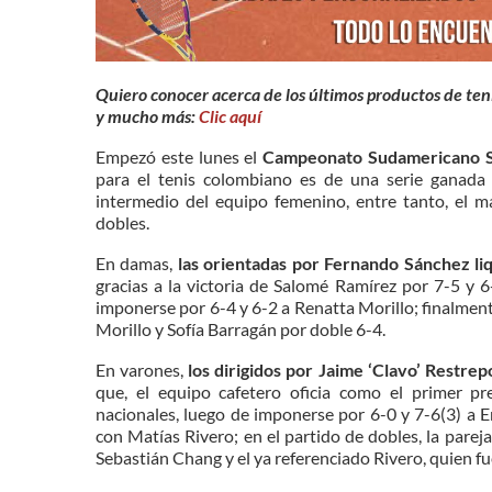
Quiero conocer acerca de los últimos productos de teni
y mucho más:
Clic aquí
Empezó este lunes el
Campeonato Sudamericano S
para el tenis colombiano es de una serie ganada y
intermedio del equipo femenino, entre tanto, el m
dobles.
En damas,
las orientadas por Fernando Sánchez li
gracias a la victoria de Salomé Ramírez por 7-5 y 6
imponerse por 6-4 y 6-2 a Renatta Morillo; finalmente
Morillo y Sofía Barragán por doble 6-4.
En varones,
los dirigidos por Jaime ‘Clavo’ Restrep
que, el equipo cafetero oficia como el primer pr
nacionales, luego de imponerse por 6-0 y 7-6(3) a 
con Matías Rivero; en el partido de dobles, la parej
Sebastián Chang y el ya referenciado Rivero, quien fue 