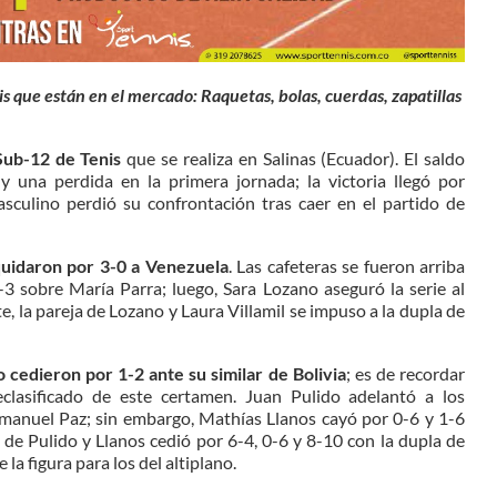
s que están en el mercado: Raquetas, bolas, cuerdas, zapatillas
ub-12 de Tenis
que se realiza en Salinas (Ecuador). El saldo
 una perdida en la primera jornada; la victoria llegó por
asculino perdió su confrontación tras caer en el partido de
quidaron por 3-0 a Venezuela
. Las cafeteras se fueron arriba
-3 sobre María Parra; luego, Sara Lozano aseguró la serie al
, la pareja de Lozano y Laura Villamil se impuso a la dupla de
o cedieron por 1-2 ante su similar de Bolivia
; es de recordar
eclasificado de este certamen. Juan Pulido adelantó a los
Emanuel Paz; sin embargo, Mathías Llanos cayó por 0-6 y 1-6
a de Pulido y Llanos cedió por 6-4, 0-6 y 8-10 con la dupla de
la figura para los del altiplano.