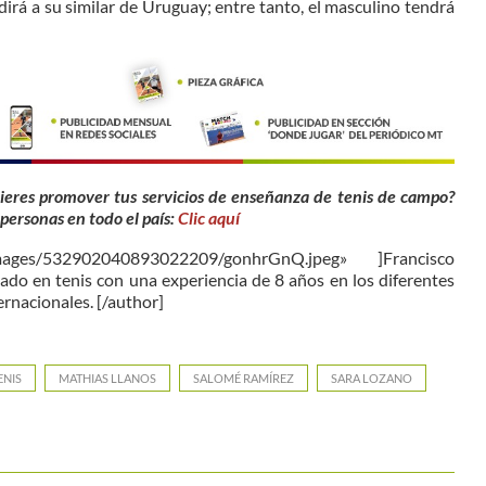
irá a su similar de Uruguay; entre tanto, el masculino tendrá
ieres promover tus servicios de enseñanza de tenis de campo?
 personas en todo el país:
Clic aquí
_images/532902040893022209/gonhrGnQ.jpeg» ]Francisco
ado en tenis con una experiencia de 8 años en los diferentes
ernacionales. [/author]
ENIS
MATHIAS LLANOS
SALOMÉ RAMÍREZ
SARA LOZANO